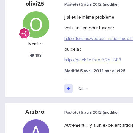
olivi25
Posté(e)
5 avril 2012
(modifié)
j'ai eu le même problème
voila un lien pour t'aider :
http://forums.webosn...ssue-fixed.h
Membre
ou cela :
163
http://quickfix.free.fr/?p=883
Modifié
5 avril 2012
par olivi25
Citer
Arzbro
Posté(e)
5 avril 2012
(modifié)
Autrement, il y a un excellent arti