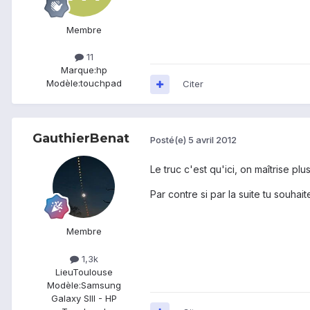
Membre
11
Marque:
hp
Modèle:
touchpad
Citer
GauthierBenat
Posté(e)
5 avril 2012
Le truc c'est qu'ici, on maîtrise 
Par contre si par la suite tu souhai
Membre
1,3k
Lieu
Toulouse
Modèle:
Samsung
Galaxy SIII - HP