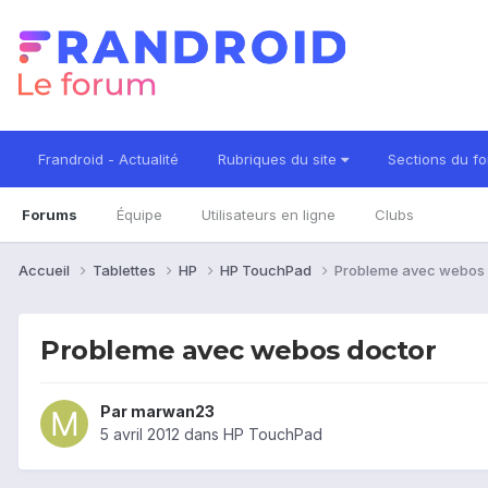
Frandroid - Actualité
Rubriques du site
Sections du f
Forums
Équipe
Utilisateurs en ligne
Clubs
Accueil
Tablettes
HP
HP TouchPad
Probleme avec webos 
Probleme avec webos doctor
Par
marwan23
5 avril 2012
dans
HP TouchPad