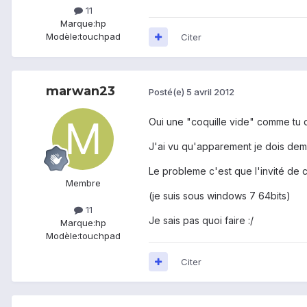
11
Marque:
hp
Modèle:
touchpad
Citer
marwan23
Posté(e)
5 avril 2012
Oui une "coquille vide" comme tu 
J'ai vu qu'apparement je dois dem
Le probleme c'est que l'invité de 
Membre
(je suis sous windows 7 64bits)
11
Je sais pas quoi faire :/
Marque:
hp
Modèle:
touchpad
Citer