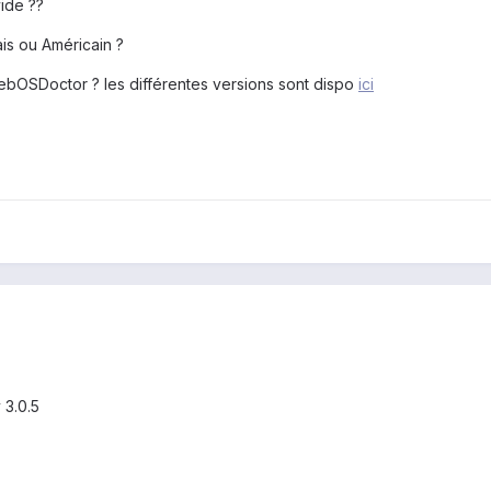
vide ??
ais ou Américain ?
webOSDoctor ? les différentes versions sont dispo
ici
y 3.0.5