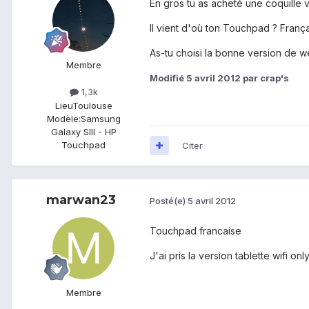
En gros tu as acheté une coquille 
Il vient d'où ton Touchpad ? Franç
As-tu choisi la bonne version de 
Membre
Modifié
5 avril 2012
par crap's
1,3k
Lieu
Toulouse
Modèle:
Samsung
Galaxy SIII - HP
Touchpad
Citer
marwan23
Posté(e)
5 avril 2012
Touchpad francaise
J'ai pris la version tablette wifi onl
Membre