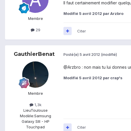
Il faut certainement modifier quelq
Modifié
5 avril 2012
par Arzbro
Membre
29
Citer
GauthierBenat
Posté(e)
5 avril 2012
(modifié)
@Arzbro : non mais tu lui donnes un l
Modifié
5 avril 2012
par crap's
Membre
1,3k
Lieu
Toulouse
Modèle:
Samsung
Galaxy SIII - HP
Touchpad
Citer