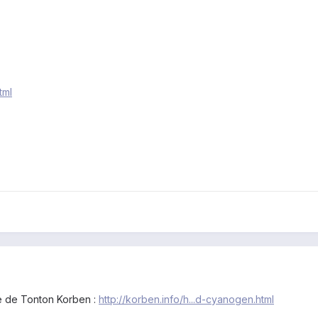
tml
cle de Tonton Korben :
http://korben.info/h...d-cyanogen.html