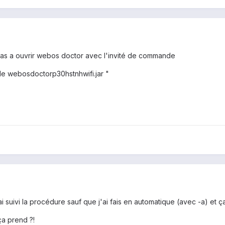
 pas a ouvrir webos doctor avec l'invité de commande
file webosdoctorp30hstnhwifi.jar "
i suivi la procédure sauf que j'ai fais en automatique (avec -a) et ç
a prend ?!