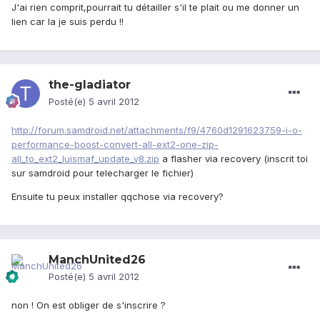
J'ai rien comprit,pourrait tu détailler s'il te plait ou me donner un
lien car la je suis perdu !!
the-gladiator
Posté(e)
5 avril 2012
http://forum.samdroid.net/attachments/f9/4760d1291623759-i-o-
performance-boost-convert-all-ext2-one-zip-
all_to_ext2_luismaf_update_v8.zip
a flasher via recovery (inscrit toi
sur samdroid pour telecharger le fichier)
Ensuite tu peux installer qqchose via recovery?
ManchUnited26
Posté(e)
5 avril 2012
non ! On est obliger de s'inscrire ?