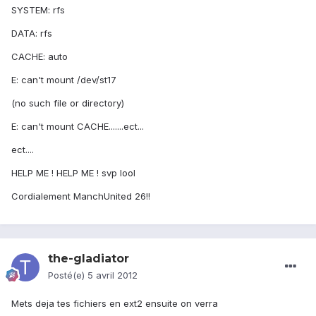
SYSTEM: rfs
DATA: rfs
CACHE: auto
E: can't mount /dev/st17
(no such file or directory)
E: can't mount CACHE.......ect...
ect....
HELP ME ! HELP ME ! svp lool
Cordialement ManchUnited 26!!
the-gladiator
Posté(e)
5 avril 2012
Mets deja tes fichiers en ext2 ensuite on verra