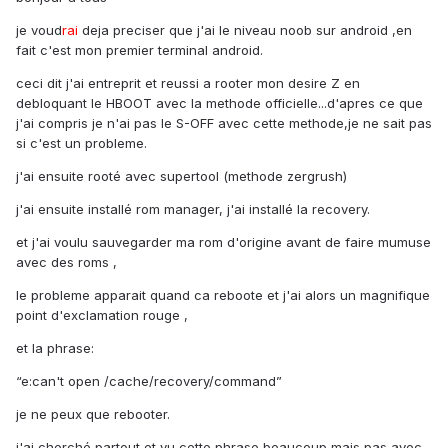
je voud
rai
deja preciser que j'ai le niveau noob sur android ,en
fait c'est mon premier terminal android.
ceci dit j'ai entreprit et reussi a rooter mon desire Z en
debloquant le HBOOT avec la methode officielle...d'apres ce que
j'ai compris je n'ai pas le S-OFF avec cette methode,je ne sait pas
si c'est un probleme.
j'ai ensuite rooté avec supertool (methode zergrush)
j'ai ensuite installé rom manager, j'ai installé la recovery.
et j'ai voulu sauvegarder ma rom d'origine avant de faire mumuse
avec des roms ,
le probleme apparait quand ca reboote et j'ai alors un magnifique
point d'exclamation rouge ,
et la phrase:
“e:can't open /cache/recovery/command”
je ne peux que rebooter.
j'ai cherché partout et vu cette phrase beaucoup,mais pas avec