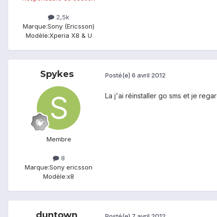
2,5k
Marque:
Sony (Ericsson)
Modèle:
Xperia X8 & U
Spykes
Posté(e)
6 avril 2012
La j'ai réinstaller go sms et je rega
Membre
8
Marque:
Sony ericsson
Modèle:
x8
duntown
Posté(e)
7 avril 2012