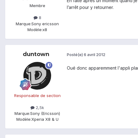
En faite après un moment quand je v
Membre
l’arrêt pour y retourner.
8
Marque:
Sony ericsson
Modèle:
x8
duntown
Posté(e)
6 avril 2012
Oué donc apparemment l'appli plan
Responsable de section
2,5k
Marque:
Sony (Ericsson)
Modèle:
Xperia X8 & U