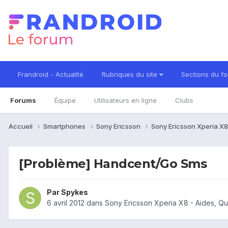
Frandroid - Actualité
Rubriques du site
Sections du f
Forums
Équipe
Utilisateurs en ligne
Clubs
Accueil
Smartphones
Sony Ericsson
Sony Ericsson Xperia X
[Problème] Handcent/Go Sms
Par
Spykes
6 avril 2012
dans
Sony Ericsson Xperia X8 - Aides, Q