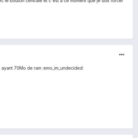
vec le bouton centrale et c'est a ce moment que je doit forcer
en ayant 70Mo de ram :emo_im_undecided: