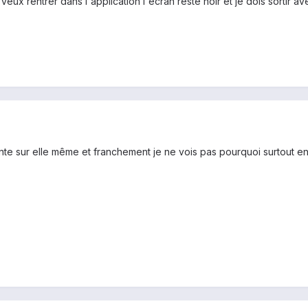
eux rentrer dans l'application l'écran reste noir et je dois sortir a
te sur elle même et franchement je ne vois pas pourquoi surtout 