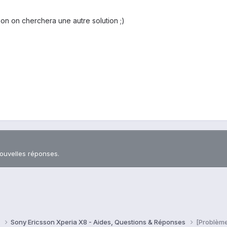
non on cherchera une autre solution ;)
nouvelles réponses.
8
Sony Ericsson Xperia X8 - Aides, Questions & Réponses
[Problèm