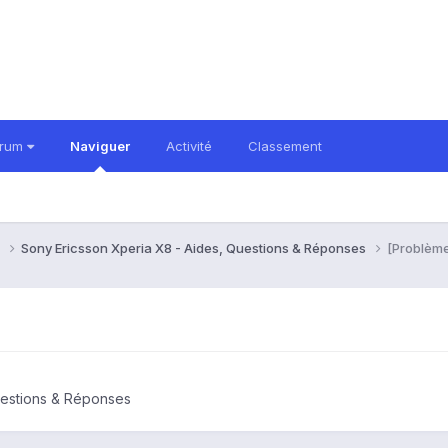
orum
Naviguer
Activité
Classement
8
Sony Ericsson Xperia X8 - Aides, Questions & Réponses
[Problèm
uestions & Réponses