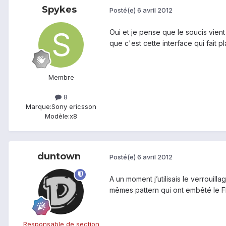
Spykes
Posté(e)
6 avril 2012
Oui et je pense que le soucis vien
que c'est cette interface qui fait pla
Membre
8
Marque:
Sony ericsson
Modèle:
x8
duntown
Posté(e)
6 avril 2012
A un moment j’utilisais le verrouill
mêmes pattern qui ont embêté le FBI
Responsable de section