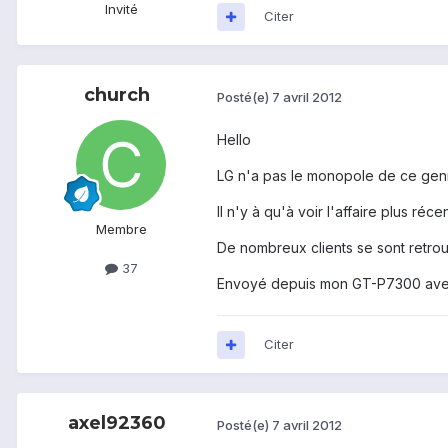
Invité
Citer
church
Posté(e)
7 avril 2012
Hello
LG n'a pas le monopole de ce genr
Il n'y à qu'à voir l'affaire plus 
Membre
De nombreux clients se sont retr
37
Envoyé depuis mon GT-P7300 ave
Citer
axel92360
Posté(e)
7 avril 2012