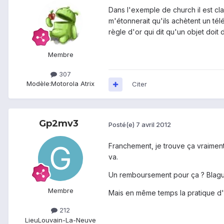
Dans l'exemple de church il est cl
m'étonnerait qu'ils achètent un tél
règle d'or qui dit qu'un objet doit
Membre
307
Modèle:
Motorola Atrix
Citer
Gp2mv3
Posté(e)
7 avril 2012
Franchement, je trouve ça vraiment
va.
Un remboursement pour ça ? Blague
Membre
Mais en même temps la pratique d'L
212
Lieu
Louvain-La-Neuve