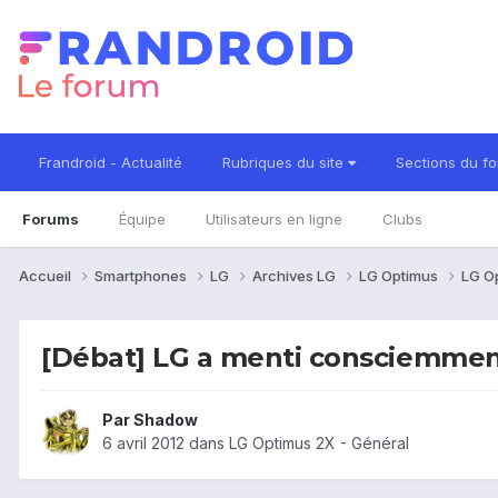
Frandroid - Actualité
Rubriques du site
Sections du f
Forums
Équipe
Utilisateurs en ligne
Clubs
Accueil
Smartphones
LG
Archives LG
LG Optimus
LG O
[Débat] LG a menti consciemmen
Par
Shadow
6 avril 2012
dans
LG Optimus 2X - Général