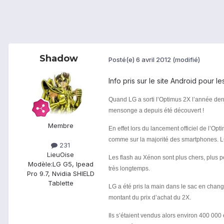
Shadow
Posté(e)
6 avril 2012
(modifié)
Info pris sur le site Android pour le
Quand LG a sorti l’Optimus 2X l’année dern
mensonge a depuis été découvert !
Membre
En effet lors du lancement officiel de l’Op
comme sur la majorité des smartphones. L
231
Lieu
Oise
Les flash au Xénon sont plus chers, plus p
Modèle:
LG G5, Ipead
très longtemps.
Pro 9.7, Nvidia SHIELD
Tablette
LG a été pris la main dans le sac en chan
montant du prix d’achat du 2X.
Ils s’étaient vendus alors environ 400 000