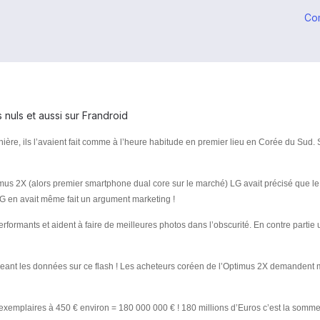
Co
s nuls et aussi sur Frandroid
ière, ils l’avaient fait comme à l’heure habitude en premier lieu en Corée du Sud. 
timus 2X (alors premier smartphone dual core sur le marché) LG avait précisé que le 
G en avait même fait un argument marketing !
erformants et aident à faire de meilleures photos dans l’obscurité. En contre part
geant les données sur ce flash ! Les acheteurs coréen de l’Optimus 2X demandent 
 exemplaires à 450 € environ = 180 000 000 € ! 180 millions d’Euros c’est la somme q