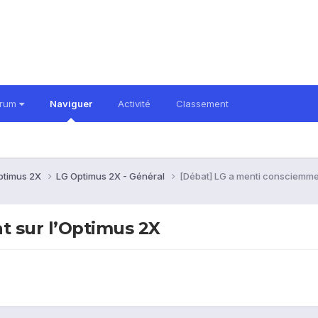
orum
Naviguer
Activité
Classement
ptimus 2X
LG Optimus 2X - Général
[Débat] LG a menti consciemmen
t sur l’Optimus 2X