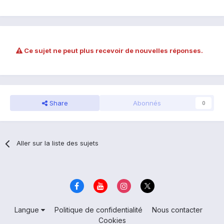
Ce sujet ne peut plus recevoir de nouvelles réponses.
Share
Abonnés
0
Aller sur la liste des sujets
Langue
Politique de confidentialité
Nous contacter
Cookies