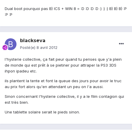
Dual boot pourquoi pas B) ICS + WIN 8 = :D :D :D :D :) :) :) B) B) B) :P
:P :P
blackseva
Posté(e)
8 avril 2012
l'hysterie collective, ça fait peur quand tu penses que y'a plein
de monde qui est prêt à se pietiner pour attraper la PS3 3DS
ihpon ipadeu etc.
ils plantent la tente et font la queue des jours pour avoir le truc
au prix fort alors qu'en attendant un peu on l'a aussi.
Sinon concernant l'hysterie collective, il y a le film contagion qui
est très bien.
Une tablette solaire serait le pieds sinon.