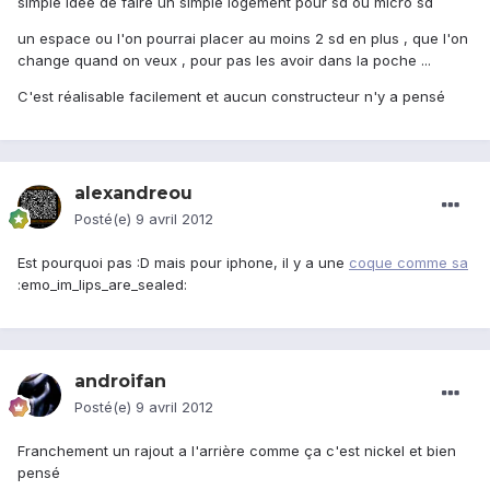
simple idée de faire un simple logement pour sd ou micro sd
un espace ou l'on pourrai placer au moins 2 sd en plus , que l'on
change quand on veux , pour pas les avoir dans la poche ...
C'est réalisable facilement et aucun constructeur n'y a pensé
alexandreou
Posté(e)
9 avril 2012
Est pourquoi pas :D mais pour iphone, il y a une
coque comme sa
:emo_im_lips_are_sealed:
androifan
Posté(e)
9 avril 2012
Franchement un rajout a l'arrière comme ça c'est nickel et bien
pensé