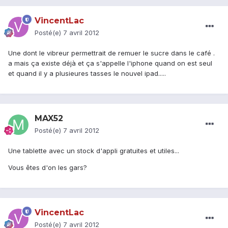
VincentLac
Posté(e)
7 avril 2012
Une dont le vibreur permettrait de remuer le sucre dans le café .
a mais ça existe déjà et ça s'appelle l'iphone quand on est seul
et quand il y a plusieures tasses le nouvel ipad.....
MAX52
Posté(e)
7 avril 2012
Une tablette avec un stock d'appli gratuites et utiles...
Vous êtes d'on les gars?
VincentLac
Posté(e)
7 avril 2012