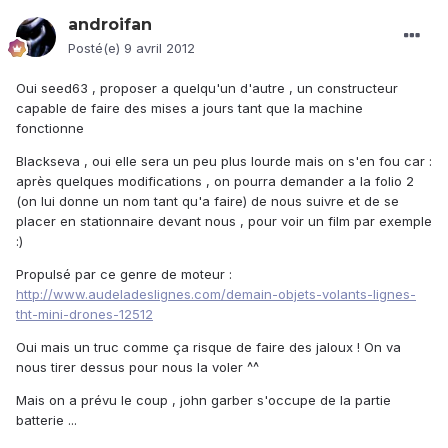
androifan
Posté(e)
9 avril 2012
Oui seed63 , proposer a quelqu'un d'autre , un constructeur
capable de faire des mises a jours tant que la machine
fonctionne
Blackseva , oui elle sera un peu plus lourde mais on s'en fou car :
après quelques modifications , on pourra demander a la folio 2
(on lui donne un nom tant qu'a faire) de nous suivre et de se
placer en stationnaire devant nous , pour voir un film par exemple
:)
Propulsé par ce genre de moteur :
http://www.audeladeslignes.com/demain-objets-volants-lignes-
tht-mini-drones-12512
Oui mais un truc comme ça risque de faire des jaloux ! On va
nous tirer dessus pour nous la voler ^^
Mais on a prévu le coup , john garber s'occupe de la partie
batterie ...