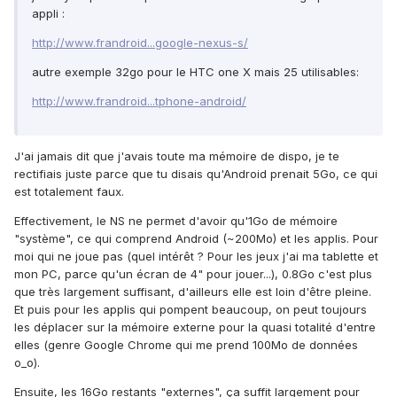
appli :
http://www.frandroid...google-nexus-s/
autre exemple 32go pour le HTC one X mais 25 utilisables:
http://www.frandroid...tphone-android/
J'ai jamais dit que j'avais toute ma mémoire de dispo, je te
rectifiais juste parce que tu disais qu'Android prenait 5Go, ce qui
est totalement faux.
Effectivement, le NS ne permet d'avoir qu'1Go de mémoire
"système", ce qui comprend Android (~200Mo) et les applis. Pour
moi qui ne joue pas (quel intérêt ? Pour les jeux j'ai ma tablette et
mon PC, parce qu'un écran de 4" pour jouer...), 0.8Go c'est plus
que très largement suffisant, d'ailleurs elle est loin d'être pleine.
Et puis pour les applis qui pompent beaucoup, on peut toujours
les déplacer sur la mémoire externe pour la quasi totalité d'entre
elles (genre Google Chrome qui me prend 100Mo de données
o_o).
Ensuite, les 16Go restants "externes", ça suffit largement pour