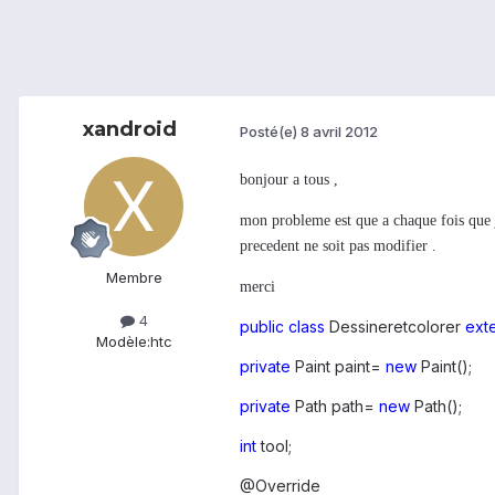
xandroid
Posté(e)
8 avril 2012
bonjour a tous ,
mon probleme est que a chaque fois que je
precedent ne soit pas modifier .
Membre
merci
4
public
class
Dessineretcolorer
ext
Modèle:
htc
private
Paint paint=
new
Paint();
private
Path path=
new
Path();
int
tool;
@Override