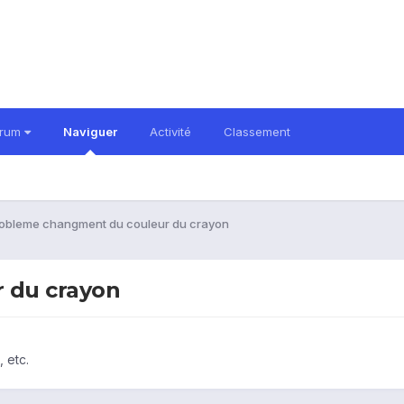
orum
Naviguer
Activité
Classement
obleme changment du couleur du crayon
 du crayon
 etc.