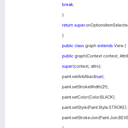
break
;
}
return
super
.onOptionsItemSelected
}
public
class
graph
extends
View {
public
graph(Context context, Attrib
super
(context, attrs);
paint.setAntiAlias(
true
);
paint.setStrokeWidth(2f);
paint.setColor(Color.BLACK);
paint.setStyle(Paint.Style.STROKE);
paint.setStrokeJoin(Paint.Join.BEVE
}