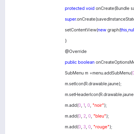
protected
void
onCreate(Bundle sa
super
.onCreate(savedInstanceStat
setContentView(
new
graph(
this
,
nul
}
@Override
public
boolean
onCreateOptionsM
SubMenu m =menu.addSubMenu(
m.setIcon(R.drawable.jaune);
m.setHeaderIcon(R.drawable.jaune
m.add(
0
,
1
,
0
,
"noir"
);
m.add(
0
,
2
,
0
,
"bleu"
);
m.add(
0
,
3
,
0
,
"rouge"
);