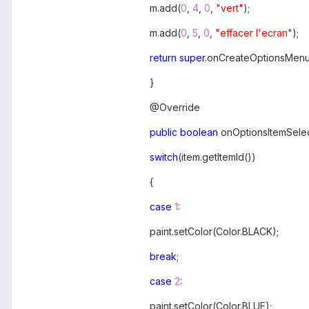
m.add(
0
,
4
,
0
,
"vert"
);
m.add(
0
,
5
,
0
,
"effacer l'ecran"
);
return
super
.onCreateOptionsMenu
}
@Override
public
boolean
onOptionsItemSelec
switch
(item.getItemId())
{
case
1
:
paint.setColor(Color.BLACK);
break
;
case
2
:
paint.setColor(Color.BLUE);