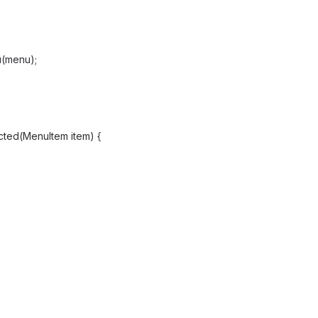
(menu);
ted(MenuItem item) {