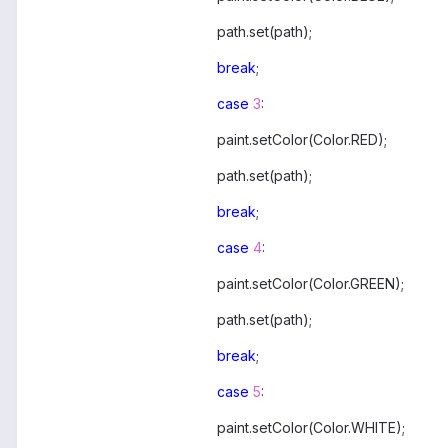
path.set(path);
break
;
case
3
:
paint.setColor(Color.RED);
path.set(path);
break
;
case
4
:
paint.setColor(Color.GREEN);
path.set(path);
break
;
case
5
:
paint.setColor(Color.WHITE);