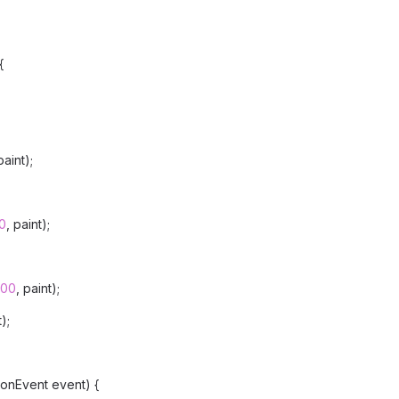
{
paint);
0
, paint);
00
, paint);
t);
onEvent event) {