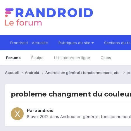
Frandroid - Actualité
Rubriques du site
Sections du f
Forums
Équipe
Utilisateurs en ligne
Clubs
Accueil
Android
Android en général : fonctionnement, etc.
pr
probleme changment du couleur
Par
xandroid
8 avril 2012
dans
Android en général : fonctionnement,