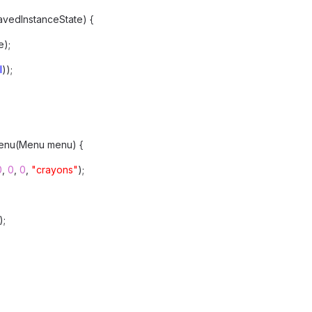
vedInstanceState) {
e);
l
));
enu(Menu menu) {
0
,
0
,
0
,
"crayons"
);
);