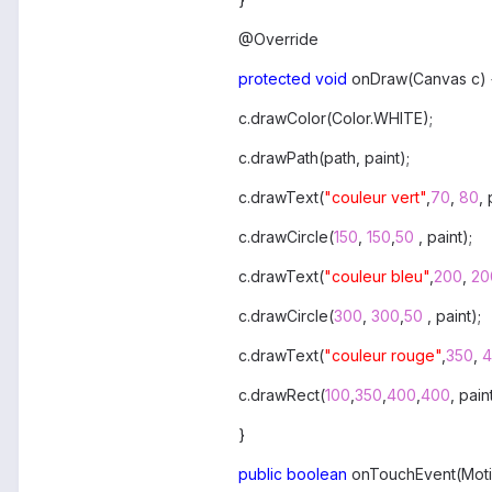
@Override
protected
void
onDraw(Canvas c) 
c.drawColor(Color.WHITE);
c.drawPath(path, paint);
c.drawText(
"couleur vert"
,
70
,
80
, 
c.drawCircle(
150
,
150
,
50
, paint);
c.drawText(
"couleur bleu"
,
200
,
20
c.drawCircle(
300
,
300
,
50
, paint);
c.drawText(
"couleur rouge"
,
350
,
4
c.drawRect(
100
,
350
,
400
,
400
, pain
}
public
boolean
onTouchEvent(Moti