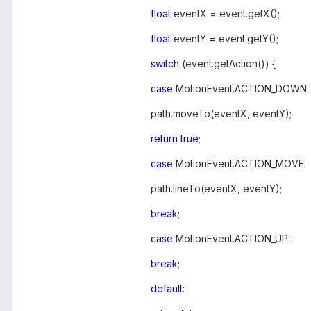
float
eventX = event.getX();
float
eventY = event.getY();
switch
(event.getAction()) {
case
MotionEvent.ACTION_DOWN:
path.moveTo(eventX, eventY);
return
true
;
case
MotionEvent.ACTION_MOVE:
path.lineTo(eventX, eventY);
break
;
case
MotionEvent.ACTION_UP:
break
;
default
: