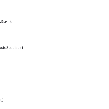
(item);
uteSet attrs) {
L);