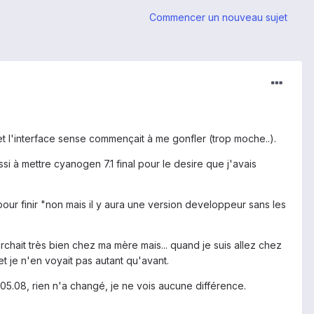
Commencer un nouveau sujet
et l'interface sense commençait à me gonfler (trop moche..).
si à mettre cyanogen 7.1 final pour le desire que j'avais
et pour finir "non mais il y aura une version developpeur sans les
chait très bien chez ma mère mais... quand je suis allez chez
t je n'en voyait pas autant qu'avant.
7.05.08, rien n'a changé, je ne vois aucune différence.