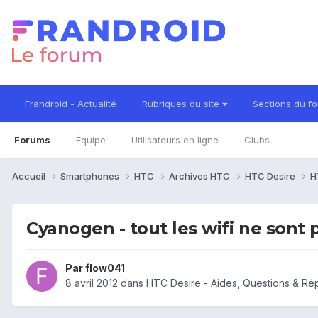
Frandroid - Actualité
Rubriques du site
Sections du f
Forums
Équipe
Utilisateurs en ligne
Clubs
Accueil
Smartphones
HTC
Archives HTC
HTC Desire
H
Cyanogen - tout les wifi ne sont 
Par
flow041
8 avril 2012
dans
HTC Desire - Aides, Questions & R