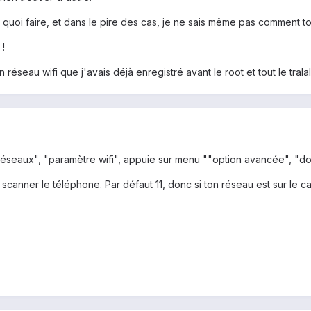
us quoi faire, et dans le pire des cas, je ne sais même pas comment 
 !
n réseau wifi que j'avais déjà enregistré avant le root et tout le trala
 réseaux", "paramètre wifi", appuie sur menu ""option avancée", "do
anner le téléphone. Par défaut 11, donc si ton réseau est sur le cana