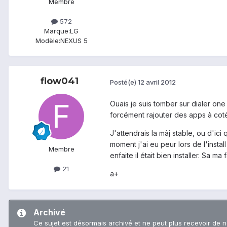
Membre
572
Marque:
LG
Modèle:
NEXUS 5
flow041
Posté(e)
12 avril 2012
Ouais je suis tomber sur dialer one
forcément rajouter des apps à cot
J'attendrais la màj stable, ou d'ic
moment j'ai eu peur lors de l'insta
Membre
enfaite il était bien installer. Sa ma
21
a+
Archivé
Ce sujet est désormais archivé et ne peut plus recevoir de 