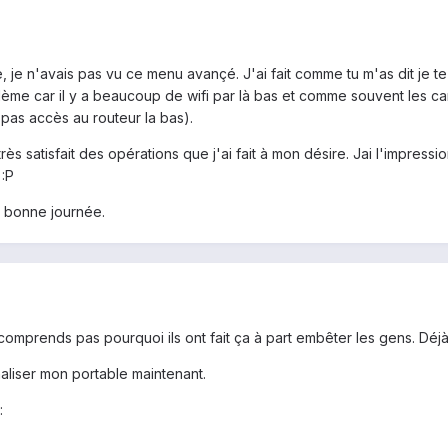
, je n'avais pas vu ce menu avançé. J'ai fait comme tu m'as dit je te 
lème car il y a beaucoup de wifi par là bas et comme souvent les can
pas accès au routeur la bas).
très satisfait des opérations que j'ai fait à mon désire. Jai l'impre
 :P
et bonne journée.
 comprends pas pourquoi ils ont fait ça à part embêter les gens. Déjà 
liser mon portable maintenant.
: