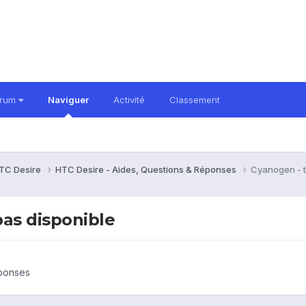
orum
Naviguer
Activité
Classement
TC Desire
HTC Desire - Aides, Questions & Réponses
Cyanogen - to
pas disponible
éponses