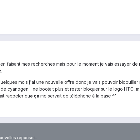
 en faisant mes recherches mais pour le moment je vais essayer de m'e
é.
i quelques mois j'ai une nouvelle offre donc je vais pouvoir bidouil
ll de cyanogen il ne bootait plus et rester bloquer sur le logo HTC, 
 fait rappeler qu
e ça
me servait de téléphone à la base ^^
nouvelles réponses.