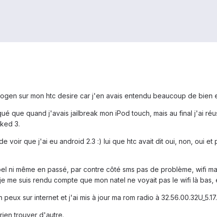
yanogen sur mon htc desire car j'en avais entendu beaucoup de bien 
ué que quand j'avais jailbreak mon iPod touch, mais au final j'ai réus
ked 3.
 de voir que j'ai eu android 2.3 :) lui que htc avait dit oui, non, oui 
pel ni même en passé, par contre côté sms pas de problème, wifi mar
e me suis rendu compte que mon natel ne voyait pas le wifi là bas, e
n peux sur internet et j'ai mis à jour ma rom radio à 32.56.00.32U_5.1
 rien trouver d'autre.