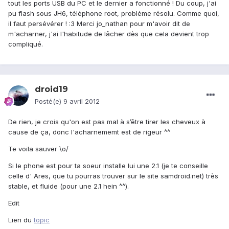
tout les ports USB du PC et le dernier a fonctionné ! Du coup, j'ai
pu flash sous JH6, téléphone root, problème résolu. Comme quoi,
il faut persévérer ! :3 Merci jo_nathan pour m'avoir dit de
m'acharner, j'ai l'habitude de lâcher dès que cela devient trop
compliqué.
droid19
Posté(e)
9 avril 2012
De rien, je crois qu'on est pas mal à s’être tirer les cheveux à
cause de ça, donc l'acharnememt est de rigeur ^^
Te voila sauver \o/
Si le phone est pour ta soeur installe lui une 2.1 (je te conseille
celle d' Ares, que tu pourras trouver sur le site samdroid.net) très
stable, et fluide (pour une 2.1 hein ^^).
Edit
Lien du
topic