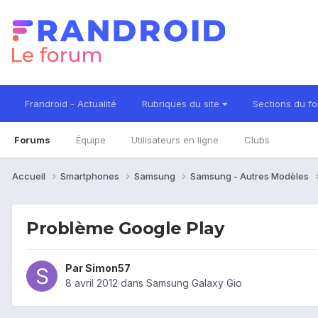
Frandroid - Actualité
Rubriques du site
Sections du f
Forums
Équipe
Utilisateurs en ligne
Clubs
Accueil
Smartphones
Samsung
Samsung - Autres Modèles
Problème Google Play
Par
Simon57
8 avril 2012
dans
Samsung Galaxy Gio