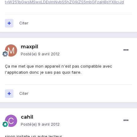
t=W251bGwsMSwxLDEsImNvbS5hZG9iZS5mbGFzaHBsYXllciJd
Citer
maxpil
Posté(e)
9 avril 2012
Ça me met que mon appareil n'est pas compatible avec
l'application donc je sais pas quoi faire.
Citer
cahil
Posté(e)
9 avril 2012
sinon installe un autre lecteur