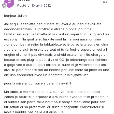
Posté(e)
10 avril 2012
bonjour Julien
Jai acqui la tablette debut Mars et j avoue au debut avoir ete
deconcerter.mais j ai profiter d etreca h opital pour me
familiariser avec la tablette et la c est un super truc . et quand on
est sony ,,,!!la qualite et fiabilité sont la .j ai moi aussi un vaio
...une bombe j ai relier la tabltablette et le pc et la tv sony en dlna
.. et la un plaisir tu gratte partout et tu farfouille superbien.oui a l
origine elle ne lit pas divx.mais android estvton ami !tu charge un
lecteur et ses plugins pour divx et GO !je telecharge des fichiers
a gogo vec d autres appli torrent et autre et je visionne tous les
divx .tu peut etendre ton dd interne par une carte sd plcer ds une
cle usb connecter avec un adaptateur mini,maxi usb .
pour la mise a jour oui en ics en mi avril !!!
Ma tablette ma mis feu au c...l et je ve faire le pas pour ipad
2alors je peux te la prposer a 370 euros avec un ffilm protecteur
et surtout son porte follio neuf pour sony s modulable pour son
utilisation et sa protection .er surtout gagrantie constructeur 11
mois !! noublie pas qelle est aussi 3G .