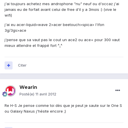
j'ai toujours achetez mes androphone "nu" neuf ou d'occaz j'ai
jamais eu de forfait avant celui de free d'il y a 3mois :) (vive le
wifi)
j'ai eu acer-liquid>wave 2>acer beetouch>spica> l'ifon
3g/3gs>ace
j'pense que sa vaut pas le cout un ace2 ou ace+ pour 300 vaut
mieux attendre et frappé fort ^_^
Citer
Wearin
Posté(e)
11 avril 2012
Re H-S Je pense comme toi dès que je peut je saute sur le One S
ou Galaxy Naxus j'hésite encore ;)