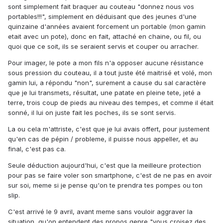
sont simplement fait braquer au couteau "donnez nous vos
portables!!!", simplement en déduisant que des jeunes d'une
quinzaine d'années avaient forcement un portable (mon gamin
etait avec un pote), donc en fait, attaché en chaine, ou fil, ou
quoi que ce soit, ils se seraient servis et couper ou arracher.
Pour imager, le pote a mon fils n'a opposer aucune résistance
sous pression du couteau, il a tout juste été maitrisé et volé, mon
gamin lui, a répondu "non", surement a cause du sal caractère
que je lui transmets, résultat, une patate en pleine tete, jeté a
terre, trois coup de pieds au niveau des tempes, et comme il était
sonné, il lui on juste fait les poches, ils se sont servis.
La ou cela m'attriste, c'est que je lui avais offert, pour justement
qu'en cas de pépin / probleme, il puisse nous appeller, et au
final, c'est pas ca.
Seule déduction aujourd'hui, c'est que la meilleure protection
pour pas se faire voler son smartphone, c'est de ne pas en avoir
sur soi, meme si je pense qu'on te prendra tes pompes ou ton
slip.
C'est arrivé le 9 avril, avant meme sans vouloir aggraver la
situation, qu'on entendent des propos genre "vous croisez des