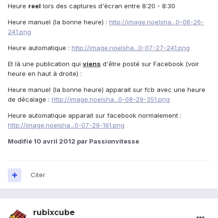
Heure
reel
lors des captures d'écran entre 8:20 - 8:30
Heure manuel (la bonne heure) :
http://image.noelsha...0-08-26-
241.png
Heure automatique :
http://image.noelsha...0-07-27-241.png
Et là une publication qui
viens
d'être posté sur Facebook (voir
heure en haut à droite) :
Heure manuel (la bonne heure) apparait sur fcb avec une heure
de décalage :
http://image.noelsha...0-08-29-351.png
Heure automatique apparait sur facebook normalement :
http://image.noelsha...0-07-29-161.png
Modifié
10 avril 2012
par Passionvitesse
Citer
rubixcube