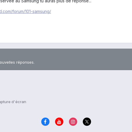
éservée au Samsung tu auras plus de réponse...
oid.com/forum/101-samsung/
nouvelles réponses.
pture d'écran