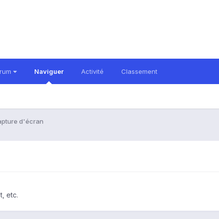
orum
Naviguer
Activité
Classement
pture d'écran
, etc.