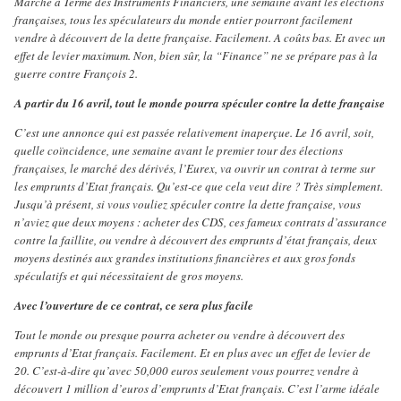
Marché à Terme des Instruments Financiers, une semaine avant les élections
françaises, tous les spéculateurs du monde entier pourront facilement
vendre à découvert de la dette française. Facilement. A coûts bas. Et avec un
effet de levier maximum. Non, bien sûr, la “Finance” ne se prépare pas à la
guerre contre François 2.
A partir du 16 avril, tout le monde pourra spéculer contre la dette française
C’est une annonce qui est passée relativement inaperçue. Le 16 avril, soit,
quelle coïncidence, une semaine avant le premier tour des élections
françaises, le marché des dérivés, l’Eurex, va ouvrir un contrat à terme sur
les emprunts d’Etat français. Qu’est-ce que cela veut dire ? Très simplement.
Jusqu’à présent, si vous vouliez spéculer contre la dette française, vous
n’aviez que deux moyens : acheter des CDS, ces fameux contrats d’assurance
contre la faillite, ou vendre à découvert des emprunts d’état français, deux
moyens destinés aux grandes institutions financières et aux gros fonds
spéculatifs et qui nécessitaient de gros moyens.
Avec l’ouverture de ce contrat, ce sera plus facile
Tout le monde ou presque pourra acheter ou vendre à découvert des
emprunts d’Etat français. Facilement. Et en plus avec un effet de levier de
20. C’est-à-dire qu’avec 50,000 euros seulement vous pourrez vendre à
découvert 1 million d’euros d’emprunts d’Etat français. C’est l’arme idéale