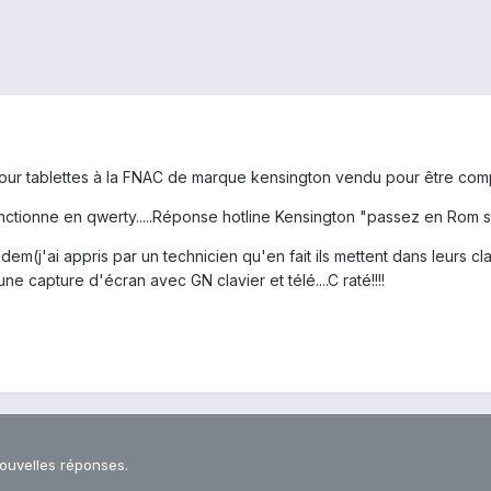
pour tablettes à la FNAC de marque kensington vendu pour être comp
nctionne en qwerty.....Réponse hotline Kensington "passez en Rom st
dem(j'ai appris par un technicien qu'en fait ils mettent dans leurs c
ne capture d'écran avec GN clavier et télé....C raté!!!!
nouvelles réponses.