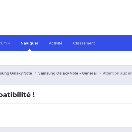
orum
Naviguer
Activité
Classement
sung Galaxy Note
Samsung Galaxy Note - Général
Attention aux ar
tibilité !