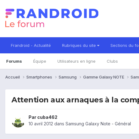
Frandroid - Actualité
Rubriques du site
Sections du f
Forums
Équipe
Utilisateurs en ligne
Clubs
Accueil
Smartphones
Samsung
Gamme Galaxy NOTE
Sam
Attention aux arnaques à la compa
Par
cuba462
10 avril 2012
dans
Samsung Galaxy Note - Général