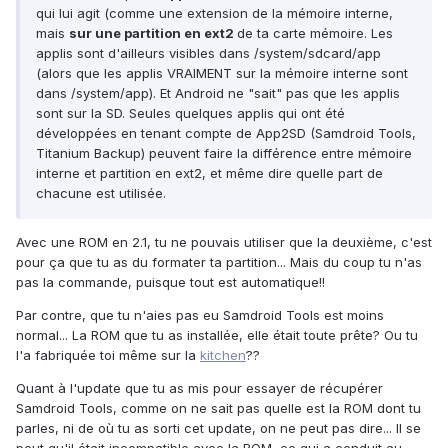
qui lui agit (comme une extension de la mémoire interne,
mais
sur une partition en ext2
de ta carte mémoire. Les
applis sont d'ailleurs visibles dans /system/sdcard/app
(alors que les applis VRAIMENT sur la mémoire interne sont
dans /system/app). Et Android ne "sait" pas que les applis
sont sur la SD. Seules quelques applis qui ont été
développées en tenant compte de App2SD (Samdroid Tools,
Titanium Backup) peuvent faire la différence entre mémoire
interne et partition en ext2, et même dire quelle part de
chacune est utilisée.
Avec une ROM en 2.1, tu ne pouvais utiliser que la deuxième, c'est
pour ça que tu as du formater ta partition... Mais du coup tu n'as
pas la commande, puisque tout est automatique!!
Par contre, que tu n'aies pas eu Samdroid Tools est moins
normal... La ROM que tu as installée, elle était toute prête? Ou tu
l'a fabriquée toi même sur la
kitchen
??
Quant à l'update que tu as mis pour essayer de récupérer
Samdroid Tools, comme on ne sait pas quelle est la ROM dont tu
parles, ni de où tu as sorti cet update, on ne peut pas dire... Il se