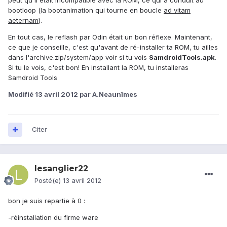
peut qu'il était incompatible avec la ROM, ce qui a conduit au
bootloop (la bootanimation qui tourne en boucle
ad vitam
aeternam
).
En tout cas, le reflash par Odin était un bon réflexe. Maintenant,
ce que je conseille, c'est qu'avant de ré-installer ta ROM, tu ailles
dans l'archive.zip/system/app voir si tu vois
SamdroidTools.apk
.
Si tu le vois, c'est bon! En installant la ROM, tu installeras
Samdroid Tools
Modifié
13 avril 2012
par A.Neaunîmes
Citer
lesanglier22
Posté(e)
13 avril 2012
bon je suis repartie à 0 :
-réinstallation du firme ware