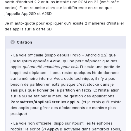
partir d'Android 2.2 or tu as installé une ROM en 2.1 (améliorée
certes). Et on retombe alors sur la différence entre ce que
j'appelle App2SD et A2SD.
Je m'auto-quote pour expliquer qu'il existe 2 manières d'installer
des applis sur la carte SD
Citation
- La voie officielle (dispo depuis FroYo = Android 2.2) que
j'ai toujours appellée
A2Sd
, qui ne peut déplacer que des
applis
qui ont été adaptées pour cela
. Et seule une partie de
l'appli est déplacée : il peut rester quelques Ko de données
sur la mémoire interne. Avec cette technique, il n'y a pas
besoin de partition en ext2 puisque c'est stocké dans je
sais plus quel fichier de la partition en fat32. Et l'installation
sur la SD se fait par le menu de gestion des applications
Paramètres/Applis/Gérer les applis.
(et je crois qu'il existe
des applis pour gérer ces déplacements de manière plus
pratique)
- La voie non officielle, dispo sur (tous?) les téléphones
rootés : le script (?)
App2SD
activable dans Samdroid Tools,