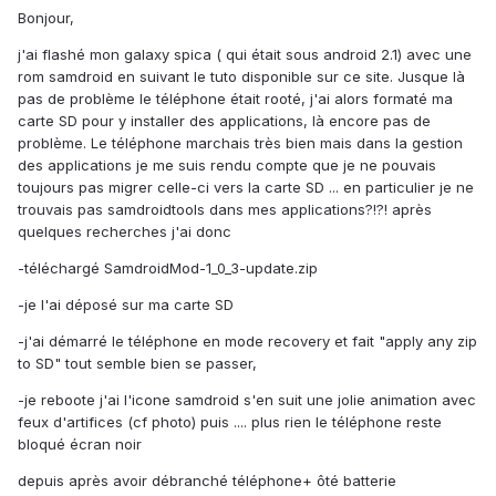
Bonjour,
j'ai flashé mon galaxy spica ( qui était sous android 2.1) avec une
rom samdroid en suivant le tuto disponible sur ce site. Jusque là
pas de problème le téléphone était rooté, j'ai alors formaté ma
carte SD pour y installer des applications, là encore pas de
problème. Le téléphone marchais très bien mais dans la gestion
des applications je me suis rendu compte que je ne pouvais
toujours pas migrer celle-ci vers la carte SD ... en particulier je ne
trouvais pas samdroidtools dans mes applications?!?! après
quelques recherches j'ai donc
-téléchargé SamdroidMod-1_0_3-update.zip
-je l'ai déposé sur ma carte SD
-j'ai démarré le téléphone en mode recovery et fait "apply any zip
to SD" tout semble bien se passer,
-je reboote j'ai l'icone samdroid s'en suit une jolie animation avec
feux d'artifices (cf photo) puis .... plus rien le téléphone reste
bloqué écran noir
depuis après avoir débranché téléphone+ ôté batterie