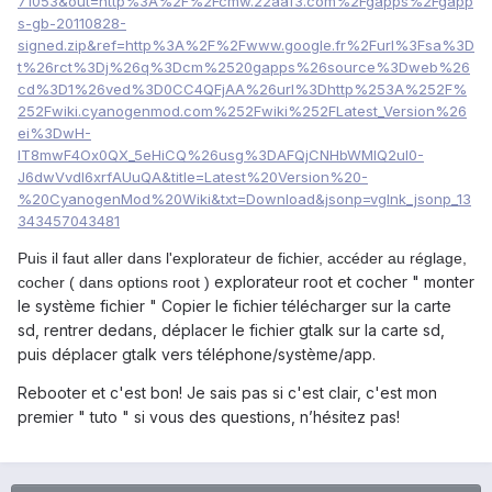
71053&out=http%3A%2F%2Fcmw.22aaf3.com%2Fgapps%2Fgapp
s-gb-20110828-
signed.zip&ref=http%3A%2F%2Fwww.google.fr%2Furl%3Fsa%3D
t%26rct%3Dj%26q%3Dcm%2520gapps%26source%3Dweb%26
cd%3D1%26ved%3D0CC4QFjAA%26url%3Dhttp%253A%252F%
252Fwiki.cyanogenmod.com%252Fwiki%252FLatest_Version%26
ei%3DwH-
IT8mwF4Ox0QX_5eHiCQ%26usg%3DAFQjCNHbWMlQ2uI0-
J6dwVvdI6xrfAUuQA&title=Latest%20Version%20-
%20CyanogenMod%20Wiki&txt=Download&jsonp=vglnk_jsonp_13
343457043481
Puis il faut aller dans l'explorateur de fichier, accéder au réglage,
explorateur root et cocher " monter
cocher ( dans options root )
le système fichier " Copier le fichier télécharger sur la carte
sd, rentrer dedans, déplacer le fichier gtalk sur la carte sd,
puis déplacer gtalk vers téléphone/système/app.
Rebooter et c'est bon! Je sais pas si c'est clair, c'est mon
premier " tuto " si vous des questions, n’hésitez pas!