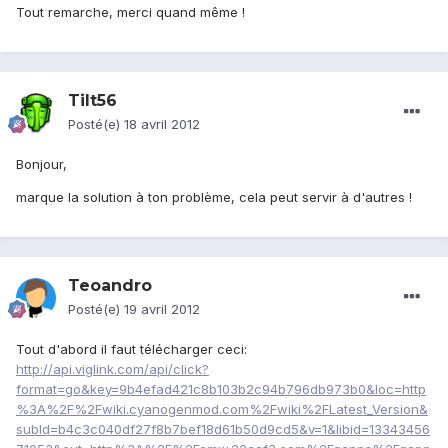
Tout remarche, merci quand même !
Tilt56
Posté(e)
18 avril 2012
Bonjour,
marque la solution à ton problème, cela peut servir à d'autres !
Teoandro
Posté(e)
19 avril 2012
Tout d'abord il faut télécharger ceci:
http://api.viglink.com/api/click?
format=go&key=9b4efad421c8b103b2c94b796db973b0&loc=http
%3A%2F%2Fwiki.cyanogenmod.com%2Fwiki%2FLatest_Version&
subId=b4c3c040df27f8b7bef18d61b50d9cd5&v=1&libid=13343456