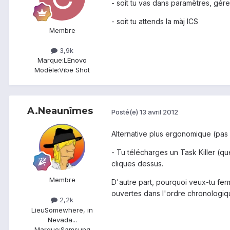
- soit tu vas dans paramètres, gérer 
- soit tu attends la màj ICS
Membre
3,9k
Marque:
LEnovo
Modèle:
Vibe Shot
A.Neaunîmes
Posté(e)
13 avril 2012
Alternative plus ergonomique (pas 
- Tu télécharges un Task Killer (
cliques dessus.
Membre
D'autre part, pourquoi veux-tu ferm
ouvertes dans l'ordre chronologiq
2,2k
Lieu
Somewhere, in
Nevada...
Marque:
Samsung