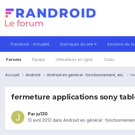
Frandroid - Actualité
Rubriques du site
Sections du f
Forums
Équipe
Utilisateurs en ligne
Clubs
Accueil
Android
Android en général : fonctionnement, etc.
fe
fermeture applications sony table
Par
ju130
13 avril 2012
dans
Android en général : fonctionnement