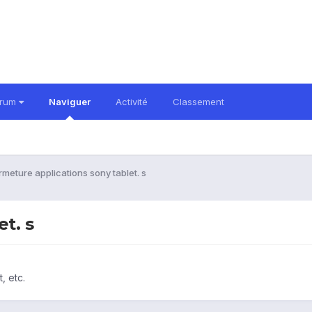
orum
Naviguer
Activité
Classement
rmeture applications sony tablet. s
t. s
, etc.