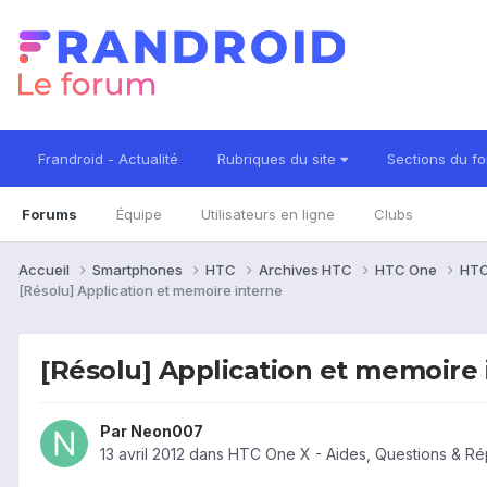
Frandroid - Actualité
Rubriques du site
Sections du f
Forums
Équipe
Utilisateurs en ligne
Clubs
Accueil
Smartphones
HTC
Archives HTC
HTC One
HTC
[Résolu] Application et memoire interne
[Résolu] Application et memoire 
Par
Neon007
13 avril 2012
dans
HTC One X - Aides, Questions & R