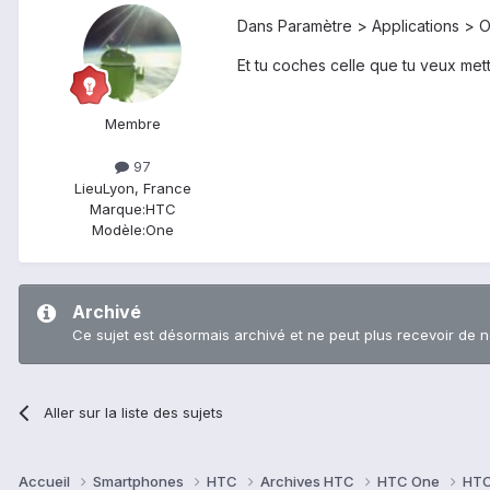
Dans Paramètre > Applications > O
Et tu coches celle que tu veux met
Membre
97
Lieu
Lyon, France
Marque:
HTC
Modèle:
One
Archivé
Ce sujet est désormais archivé et ne peut plus recevoir de 
Aller sur la liste des sujets
Accueil
Smartphones
HTC
Archives HTC
HTC One
HTC