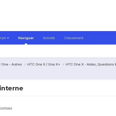
orum
Naviguer
Activité
Classement
 One - Autres
HTC One X / One X+
HTC One X - Aides, Questions
interne
éponses