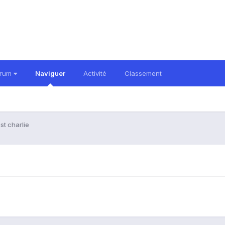
orum
Naviguer
Activité
Classement
st charlie