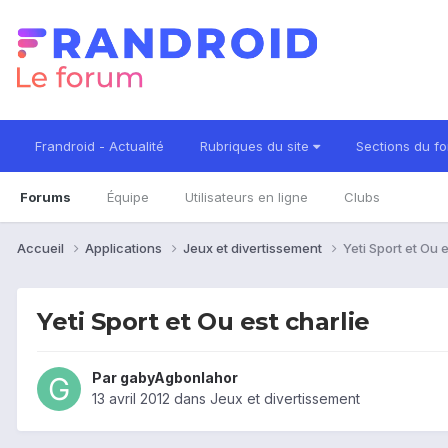
Frandroid - Actualité
Rubriques du site
Sections du f
Forums
Équipe
Utilisateurs en ligne
Clubs
Accueil
Applications
Jeux et divertissement
Yeti Sport et Ou e
Yeti Sport et Ou est charlie
Par
gabyAgbonlahor
13 avril 2012
dans
Jeux et divertissement