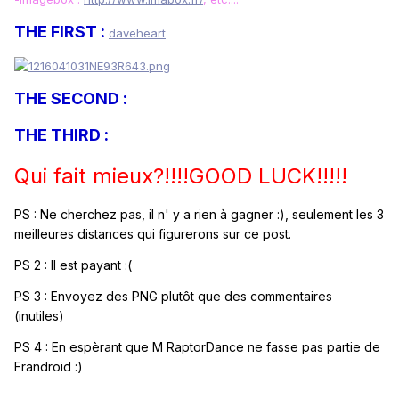
THE FIRST :
daveheart
THE SECOND :
THE THIRD :
Qui fait mieux?!!!!GOOD LUCK!!!!!
PS : Ne cherchez pas, il n' y a rien à gagner :), seulement les 3
meilleures distances qui figurerons sur ce post
.
PS 2 : Il est payant
:(
PS 3 : Envoyez des PNG plutôt que des commentaires
(inutiles)
PS 4 :
En espèrant que M RaptorDance ne fasse pas partie de
Frandroid
:)