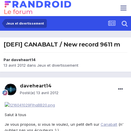
Jeux et divertissement
[DEFI] CANABALT / New record 9611 m
Par
daveheart14
13 avril 2012
dans
Jeux et divertissement
daveheart14
Posté(e)
13 avril 2012
Salut à tous
Je vous propose, si vous le voulez, un petit defi sur
Canabalt
(n'
oubliez pas vos écouteurs :) )