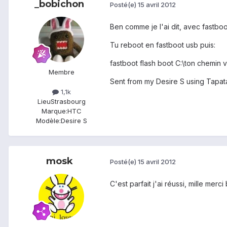
_bobichon
Posté(e)
15 avril 2012
Ben comme je l'ai dit, avec fastboo
Tu reboot en fastboot usb puis:
fastboot flash boot C:\ton chemin 
Membre
Sent from my Desire S using Tapat
1,1k
Lieu
Strasbourg
Marque:
HTC
Modèle:
Desire S
mosk
Posté(e)
15 avril 2012
C'est parfait j'ai réussi, mille mer