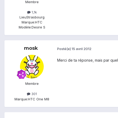
Membre
1,1k
Lieu
Strasbourg
Marque:
HTC
Modèle:
Desire S
mosk
Posté(e)
15 avril 2012
Merci de ta réponse, mais par quel
Membre
301
Marque:
HTC One M8