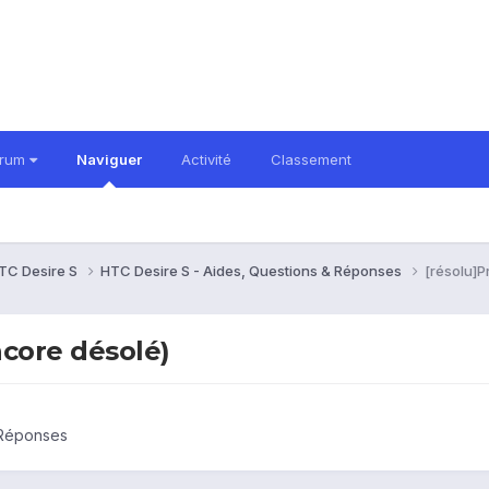
orum
Naviguer
Activité
Classement
TC Desire S
HTC Desire S - Aides, Questions & Réponses
[résolu]P
ncore désolé)
 Réponses