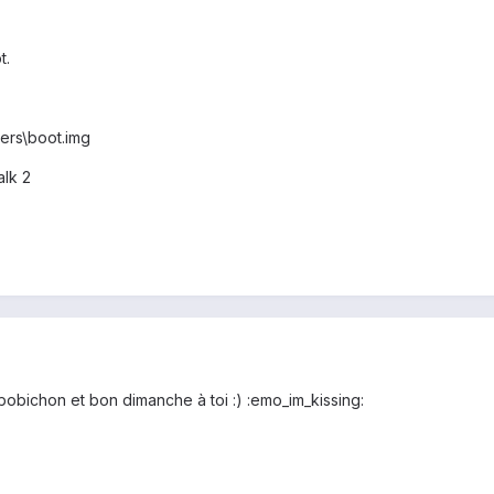
t.
vers\boot.img
alk 2
ci bobichon et bon dimanche à toi :) :emo_im_kissing: