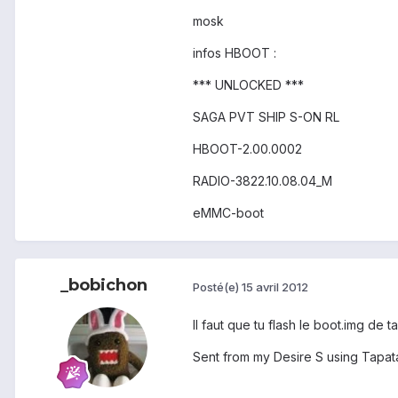
mosk
infos HBOOT :
*** UNLOCKED ***
SAGA PVT SHIP S-ON RL
HBOOT-2.00.0002
RADIO-3822.10.08.04_M
eMMC-boot
_bobichon
Posté(e)
15 avril 2012
Il faut que tu flash le boot.img d
Sent from my Desire S using Tapat