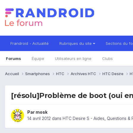
Frandroid - Actualité
Rubriques du site
Sections du f
Forums
Équipe
Utilisateurs en ligne
Clubs
Accueil
Smartphones
HTC
Archives HTC
HTC Desire
H
[résolu]Problème de boot (oui e
Par
mosk
14 avril 2012
dans
HTC Desire S - Aides, Questions &