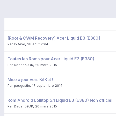
[Root & CWM Recovery] Acer Liquid E3 [E380]
Par
InDevo
,
28 août 2014
Toutes les Roms pour Acer Liquid E3 (E380)
Par
Dadan59DK
,
20 mars 2015
Mise a jour vers KitKat !
Par
paugustin
,
17 septembre 2014
Rom Android Lollitop 5.1 Liquid E3 (E380) Non officiel
Par
Dadan59DK
,
20 mars 2015