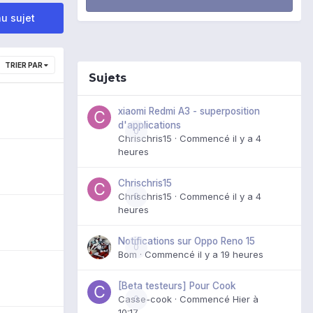
u sujet
TRIER PAR
Sujets
xiaomi Redmi A3 - superposition
d'applications
0
Chrischris15
· Commencé
il y a 4
heures
Chrischris15
Chrischris15
0
· Commencé
il y a 4
heures
Notifications sur Oppo Reno 15
0
Bom
· Commencé
il y a 19 heures
[Beta testeurs] Pour Cook
Casse-cook
0
· Commencé
Hier à
10:17