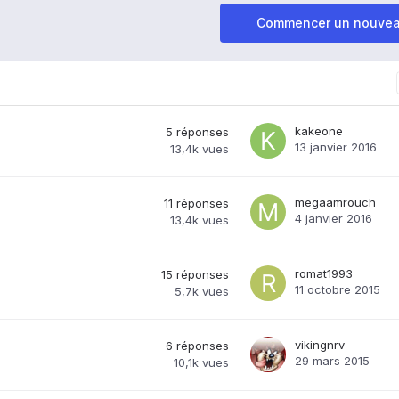
Commencer un nouvea
kakeone
5
réponses
13 janvier 2016
13,4k
vues
megaamrouch
11
réponses
4 janvier 2016
13,4k
vues
romat1993
15
réponses
11 octobre 2015
5,7k
vues
vikingnrv
6
réponses
29 mars 2015
10,1k
vues