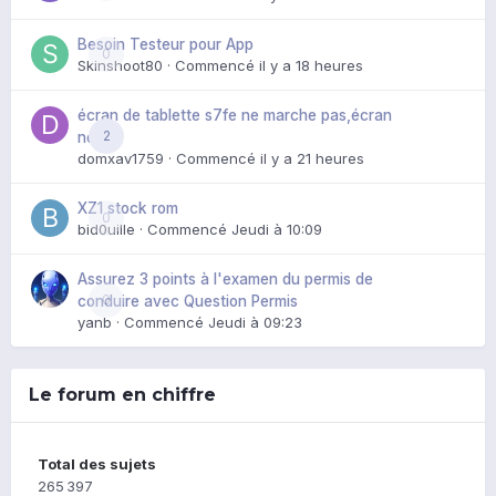
Besoin Testeur pour App
0
Skinshoot80
· Commencé
il y a 18 heures
écran de tablette s7fe ne marche pas,écran
2
noir
domxav1759
· Commencé
il y a 21 heures
XZ1 stock rom
0
bid0uille
· Commencé
Jeudi à 10:09
Assurez 3 points à l'examen du permis de
0
conduire avec Question Permis
yanb
· Commencé
Jeudi à 09:23
Le forum en chiffre
Total des sujets
265 397