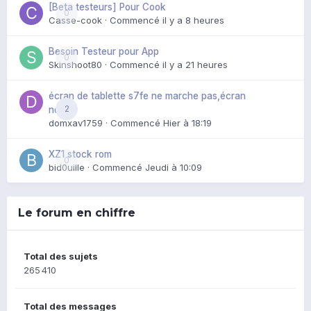
[Beta testeurs] Pour Cook
0
Casse-cook
· Commencé
il y a 8 heures
Besoin Testeur pour App
0
Skinshoot80
· Commencé
il y a 21 heures
écran de tablette s7fe ne marche pas,écran
2
noir
domxav1759
· Commencé
Hier à 18:19
XZ1 stock rom
0
bid0uille
· Commencé
Jeudi à 10:09
Le forum en chiffre
Total des sujets
265 410
Total des messages