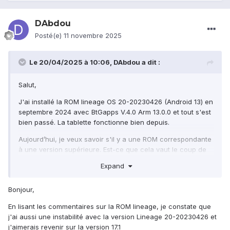
DAbdou
Posté(e)
11 novembre 2025
Le 20/04/2025 à 10:06,
DAbdou
a dit :
Salut,
J'ai installé la ROM lineage OS 20-20230426 (Android 13) en
septembre 2024 avec BtGapps V.4.0 Arm 13.0.0 et tout s'est
bien passé. La tablette fonctionne bien depuis.
Aujourd’hui, je veux savoir s'il y a une ROM correspondante
à une version supérieure. Est-ce que cela vaut le coup de
l'installer si elle existe.
Expand
Merci et à plus.
Bonjour,
En lisant les commentaires sur la ROM lineage, je constate que
j'ai aussi une instabilité avec la version Lineage 20-20230426 et
j'aimerais revenir sur la version 17.1