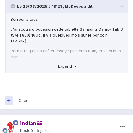
Le 25/03/2025 à 18:23,
McDeeps
a dit :
Bonjour à tous
J'ai acquis d'occasion cette tablette Samsung Galaxy Tab S
(SM-T800) 16Go, il y a quelques mois sur le boncoin
(<<50€).
Pour info, j'ai installé et essayé plusieurs Rom, et voici mes
avis...
Expand
1° -
La meilleure, où tout fonctionne pour moi, c'est
LineageOS 17.1 (Android 10), fichier trouvé sur le forum XDA:
lineage-17.1-20250102-UNOFFICIAL-chagallwifi.zip
J'ai installé via TWRP, cette Rom sans les Gapps, et tout
fonctionne. Je n'ai pas essayé le cryptage des données, de
Citer
la rooter ni l'empreinte digitale. Ce n'est pas utile pour mon
utilisation au quotidien.
2° -
Avant cela j'ai essayé LineageOS 20.0,
lineage-20.0-
indian65
SpecialEdition-T80028042023.zip
, mais j'avais
Posté(e)
5 juillet
quelques soucis, reboot aléatoire, application qui se ferme