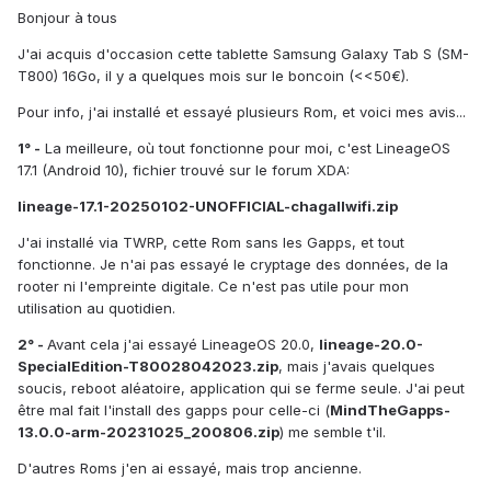
Bonjour à tous
J'ai acquis d'occasion cette tablette Samsung Galaxy Tab S (SM-
T800) 16Go, il y a quelques mois sur le boncoin (<<50€).
Pour info, j'ai installé et essayé plusieurs Rom, et voici mes avis...
1° -
La meilleure, où tout fonctionne pour moi, c'est LineageOS
17.1 (Android 10), fichier trouvé sur le forum XDA:
lineage-17.1-20250102-UNOFFICIAL-chagallwifi.zip
J'ai installé via TWRP, cette Rom sans les Gapps, et tout
fonctionne. Je n'ai pas essayé le cryptage des données, de la
rooter ni l'empreinte digitale. Ce n'est pas utile pour mon
utilisation au quotidien.
2° -
Avant cela j'ai essayé LineageOS 20.0,
lineage-20.0-
SpecialEdition-T80028042023.zip
, mais j'avais quelques
soucis, reboot aléatoire, application qui se ferme seule. J'ai peut
être mal fait l'install des gapps pour celle-ci (
MindTheGapps-
13.0.0-arm-20231025_200806.zip
) me semble t'il.
D'autres Roms j'en ai essayé, mais trop ancienne.