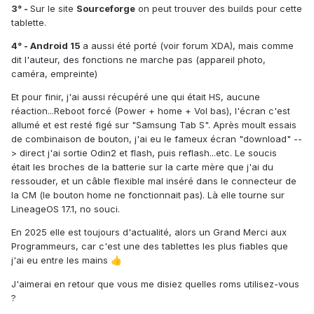
3° -
Sur le site
Sourceforge
on peut trouver des builds pour cette
tablette.
4° - Android 15
a aussi été porté (voir forum XDA), mais comme
dit l'auteur, des fonctions ne marche pas (appareil photo,
caméra, empreinte)
Et pour finir, j'ai aussi récupéré une qui était HS, aucune
réaction...Reboot forcé (Power + home + Vol bas), l'écran c'est
allumé et est resté figé sur "Samsung Tab S". Après moult essais
de combinaison de bouton, j'ai eu le fameux écran "download" --
> direct j'ai sortie Odin2 et flash, puis reflash...etc. Le soucis
était les broches de la batterie sur la carte mère que j'ai du
ressouder, et un câble flexible mal inséré dans le connecteur de
la CM (le bouton home ne fonctionnait pas). Là elle tourne sur
LineageOS 17.1, no souci.
En 2025 elle est toujours d'actualité, alors un Grand Merci aux
Programmeurs, car c'est une des tablettes les plus fiables que
j'ai eu entre les mains
👍
J'aimerai en retour que vous me disiez quelles roms utilisez-vous
?