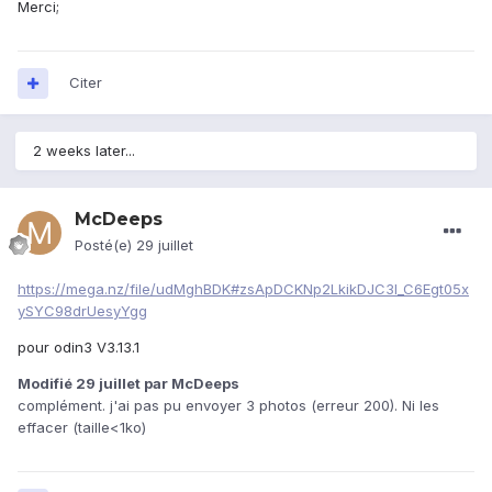
Merci;
En 2025 elle est toujours d'actualité, alors un Grand Merci
aux Programmeurs, car c'est une des tablettes les plus
fiables que j'ai eu entre les mains
👍
Citer
J'aimerai en retour que vous me disiez quelles roms
utilisez-vous ?
2 weeks later...
McDeeps
Posté(e)
29 juillet
https://mega.nz/file/udMghBDK#zsApDCKNp2LkikDJC3I_C6Egt05x
ySYC98drUesyYgg
pour odin3 V3.13.1
Modifié
29 juillet
par McDeeps
complément. j'ai pas pu envoyer 3 photos (erreur 200). Ni les
effacer (taille<1ko)