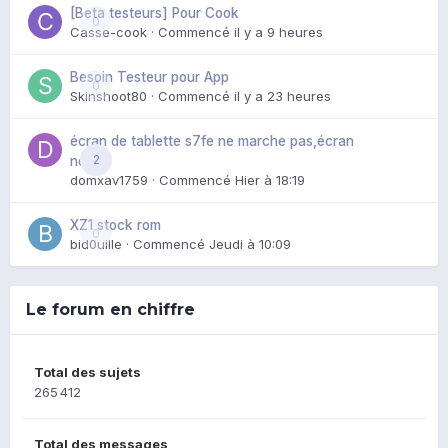
[Beta testeurs] Pour Cook
0
Casse-cook
· Commencé
il y a 9 heures
Besoin Testeur pour App
0
Skinshoot80
· Commencé
il y a 23 heures
écran de tablette s7fe ne marche pas,écran
2
noir
domxav1759
· Commencé
Hier à 18:19
XZ1 stock rom
0
bid0uille
· Commencé
Jeudi à 10:09
Le forum en chiffre
Total des sujets
265 412
Total des messages