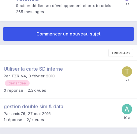
Section dédiée au développement et aux tutoriels
265
messages
Commencer un nouveau sujet
TRIER PAR
Utiliser la carte SD interne
Par
TZR-V4
,
8 février 2018
demandes
0
réponse
2,2k
vues
gestion double sim & data
Par
amio76
,
27 mai 2016
1
réponse
2,1k
vues