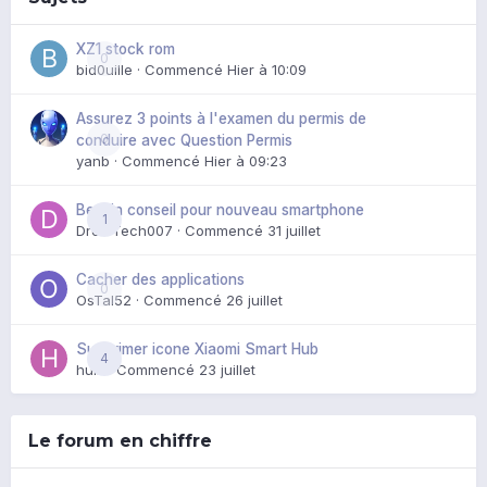
XZ1 stock rom
0
bid0uille
· Commencé
Hier à 10:09
Assurez 3 points à l'examen du permis de
0
conduire avec Question Permis
yanb
· Commencé
Hier à 09:23
Besoin conseil pour nouveau smartphone
1
DroidTech007
· Commencé
31 juillet
Cacher des applications
0
OsTal52
· Commencé
26 juillet
Supprimer icone Xiaomi Smart Hub
4
huik
· Commencé
23 juillet
Le forum en chiffre