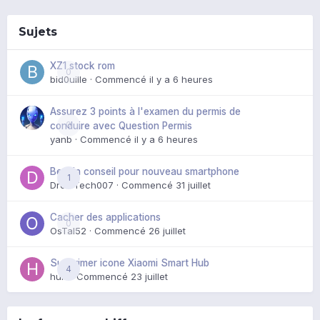
Sujets
XZ1 stock rom
0
bid0uille
· Commencé
il y a 6 heures
Assurez 3 points à l'examen du permis de
0
conduire avec Question Permis
yanb
· Commencé
il y a 6 heures
Besoin conseil pour nouveau smartphone
1
DroidTech007
· Commencé
31 juillet
Cacher des applications
0
OsTal52
· Commencé
26 juillet
Supprimer icone Xiaomi Smart Hub
4
huik
· Commencé
23 juillet