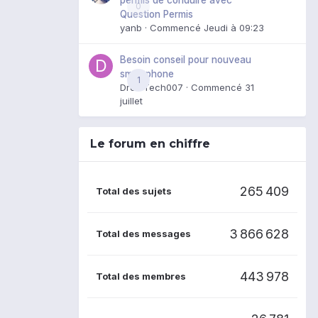
0
Question Permis
yanb
· Commencé
Jeudi à 09:23
Besoin conseil pour nouveau
smartphone
1
DroidTech007
· Commencé
31
juillet
Le forum en chiffre
265 409
Total des sujets
3 866 628
Total des messages
443 978
Total des membres