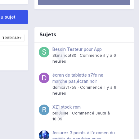
u sujet
Sujets
TRIER PAR
Besoin Testeur pour App
Skinshoot80
0
· Commencé
il y a 6
heures
écran de tablette s7fe ne
marche pas,écran noir
0
domxav1759
· Commencé
il y a 9
heures
XZ1 stock rom
bid0uille
0
· Commencé
Jeudi à
10:09
Assurez 3 points à l'examen du
permis de conduire avec