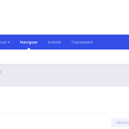
orum
Naviguer
Activité
Classement
c
Abonn