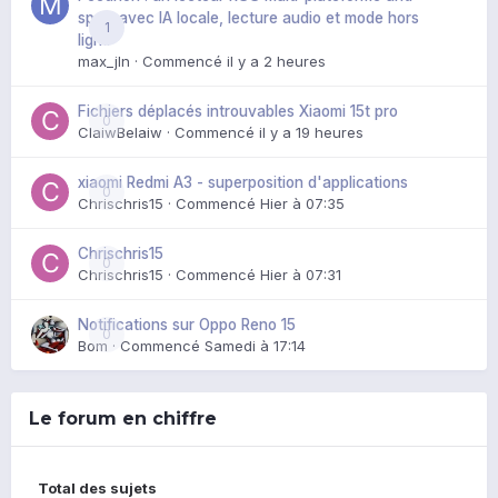
spoil, avec IA locale, lecture audio et mode hors
1
ligne
max_jln
· Commencé
il y a 2 heures
Fichiers déplacés introuvables Xiaomi 15t pro
0
ClaiwBelaiw
· Commencé
il y a 19 heures
xiaomi Redmi A3 - superposition d'applications
0
Chrischris15
· Commencé
Hier à 07:35
Chrischris15
0
Chrischris15
· Commencé
Hier à 07:31
Notifications sur Oppo Reno 15
0
Bom
· Commencé
Samedi à 17:14
Le forum en chiffre
Total des sujets