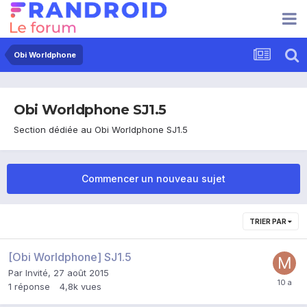
Obi Worldphone
Obi Worldphone SJ1.5
Section dédiée au Obi Worldphone SJ1.5
Commencer un nouveau sujet
TRIER PAR
[Obi Worldphone] SJ1.5
Par Invité,
27 août 2015
1
réponse
4,8k
vues