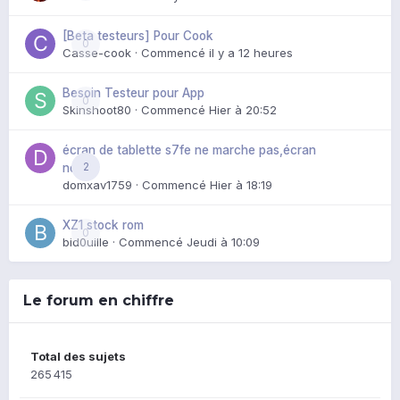
[Beta testeurs] Pour Cook
0
Casse-cook
· Commencé
il y a 12 heures
Besoin Testeur pour App
0
Skinshoot80
· Commencé
Hier à 20:52
écran de tablette s7fe ne marche pas,écran
2
noir
domxav1759
· Commencé
Hier à 18:19
XZ1 stock rom
0
bid0uille
· Commencé
Jeudi à 10:09
Le forum en chiffre
Total des sujets
265 415