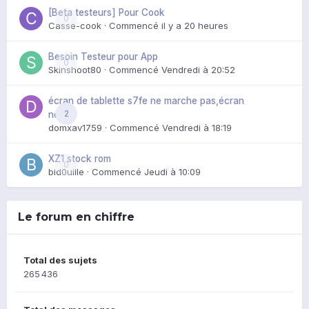
[Beta testeurs] Pour Cook
0
Casse-cook
· Commencé
il y a 20 heures
Besoin Testeur pour App
0
Skinshoot80
· Commencé
Vendredi à 20:52
écran de tablette s7fe ne marche pas,écran
2
noir
domxav1759
· Commencé
Vendredi à 18:19
XZ1 stock rom
0
bid0uille
· Commencé
Jeudi à 10:09
Le forum en chiffre
Total des sujets
265 436