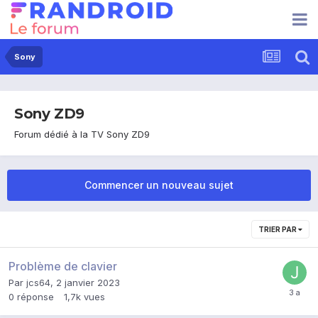
Sony
Sony ZD9
Forum dédié à la TV
Sony ZD9
Commencer un nouveau sujet
TRIER PAR
Problème de clavier
Par
jcs64
,
2 janvier 2023
0
réponse
1,7k
vues