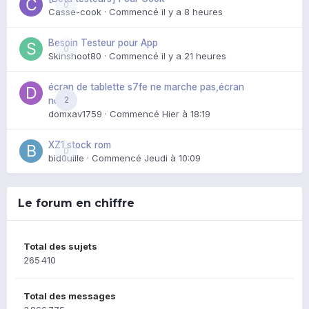
0
Casse-cook
· Commencé
il y a 8 heures
Besoin Testeur pour App
0
Skinshoot80
· Commencé
il y a 21 heures
écran de tablette s7fe ne marche pas,écran
2
noir
domxav1759
· Commencé
Hier à 18:19
XZ1 stock rom
0
bid0uille
· Commencé
Jeudi à 10:09
Le forum en chiffre
Total des sujets
265 410
Total des messages