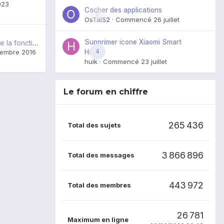
2023
Cacher des applications
0
OsTal52
· Commencé
26 juillet
Supprimer icone Xiaomi Smart
Problème micro de la fonction téléphone
4
embre 2016
Hub
huik
· Commencé
23 juillet
Le forum en chiffre
265 436
Total des sujets
3 866 896
Total des messages
443 972
Total des membres
26 781
Maximum en ligne