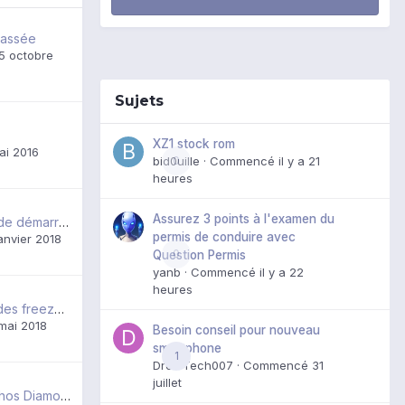
cassée
5 octobre
Sujets
XZ1 stock rom
ai 2016
bid0uille
0
· Commencé
il y a 21
heures
Assurez 3 points à l'examen du
Bloqué à l'écran de démarrage
permis de conduire avec
janvier 2018
0
Question Permis
yanb
· Commencé
il y a 22
heures
avez-vous aussi des freezes sur un écran qui a comme bouton l'APN ?
mai 2018
Besoin conseil pour nouveau
smartphone
1
DroidTech007
· Commencé
31
juillet
Android 8 sur Archos Diamond Omega