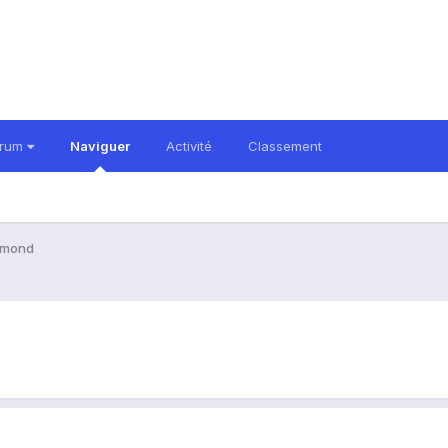
orum
Naviguer
Activité
Classement
amond