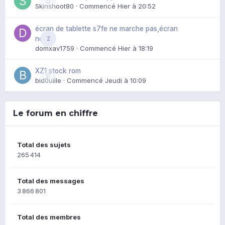
0
Skinshoot80
· Commencé
Hier à 20:52
écran de tablette s7fe ne marche pas,écran
2
noir
domxav1759
· Commencé
Hier à 18:19
XZ1 stock rom
0
bid0uille
· Commencé
Jeudi à 10:09
Le forum en chiffre
Total des sujets
265 414
Total des messages
3 866 801
Total des membres