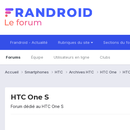
Frandroid - Actualité
Rubriques du site
Sections du f
Forums
Équipe
Utilisateurs en ligne
Clubs
Accueil
Smartphones
HTC
Archives HTC
HTC One
HTC
HTC One S
Forum dédié au HTC One S