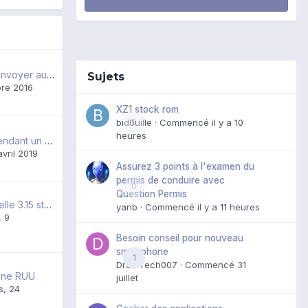
[A LIRE] Avant d'envoyer au SAV... HTC, Dynafix, Cordons electronics... Vos histoires incroyables sur vos arnaques
Sujets
re 2016
XZ1 stock rom
bid0uille
0
· Commencé
il y a 10
heures
Bruits étranges pendant un appel
avril 2019
Assurez 3 points à l'examen du
permis de conduire avec
0
Question Permis
Backup rom officielle 3.15 stock
yanb
· Commencé
il y a 11 heures
,
9
Besoin conseil pour nouveau
smartphone
1
DroidTech007
· Commencé
31
 une RUU
juillet
s
,
24