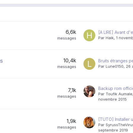
6,6k
Par
Haik
,
1 novemb
messages
10,4k
es
Par
Lune0150
,
26 
messages
7,1k
Par
Toufik Aumale
messages
novembre 2015
[TUTO] Installer
1,9k
Par
SyrussTheViru
messages
septembre 2019