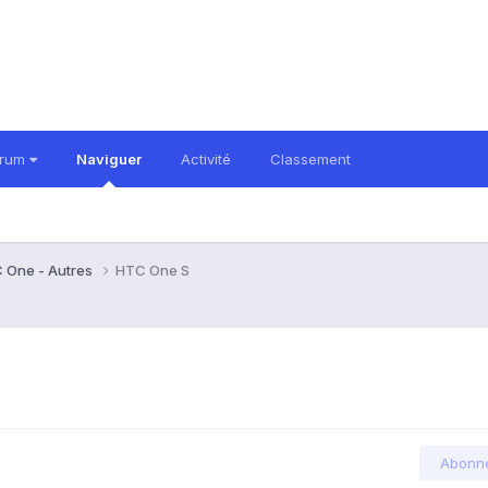
orum
Naviguer
Activité
Classement
 One - Autres
HTC One S
Abonn