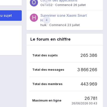
Cacher des applications
0
OsTal52
· Commencé
26 juillet
u sujet
Supprimer icone Xiaomi Smart
4
Hub
huik
· Commencé
23 juillet
Le forum en chiffre
265 386
Total des sujets
3 866 266
Total des messages
443 969
Total des membres
26 781
Maximum en ligne
26/06/2026 00:43