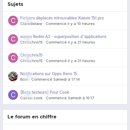
Sujets
Fichiers déplacés introuvables Xiaomi 15t pro
0
ClaiwBelaiw
· Commencé
il y a 10 heures
xiaomi Redmi A3 - superposition d'applications
0
Chrischris15
· Commencé
il y a 21 heures
Chrischris15
0
Chrischris15
· Commencé
il y a 21 heures
Notifications sur Oppo Reno 15
0
Bom
· Commencé
Samedi à 17:14
[Beta testeurs] Pour Cook
0
Casse-cook
· Commencé
Samedi à 10:17
Le forum en chiffre