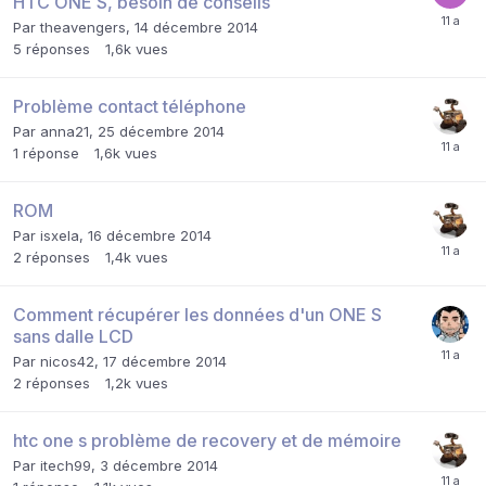
HTC ONE S, besoin de conseils
Par
theavengers
,
14 décembre 2014
5
réponses
1,6k
vues
Problème contact téléphone
Par
anna21
,
25 décembre 2014
1
réponse
1,6k
vues
ROM
Par
isxela
,
16 décembre 2014
2
réponses
1,4k
vues
Comment récupérer les données d'un ONE S
sans dalle LCD
Par
nicos42
,
17 décembre 2014
2
réponses
1,2k
vues
htc one s problème de recovery et de mémoire
Par
itech99
,
3 décembre 2014