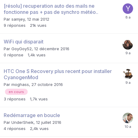
[résolu] recuperation auto des mails ne
fonctionne pas + pas de synchro météo..
Par
samjey
,
12 mai 2012
9
réponses
21k
vues
WiFi qui disparait
Par
GoyGoy52
,
12 décembre 2016
0
réponse
1,4k
vues
HTC One S Recovery plus recent pour installer
CyanogenMod
Par
moghass
,
27 octobre 2016
en cours
3
réponses
1,7k
vues
Redémarrage en boucle
Par
UnderSheik
,
12 juillet 2016
4
réponses
2,4k
vues