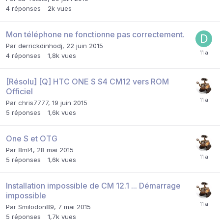
4
réponses
2k
vues
Mon téléphone ne fonctionne pas correctement.
Par
derrickdinhodj
,
22 juin 2015
4
réponses
1,8k
vues
[Résolu] [Q] HTC ONE S S4 CM12 vers ROM
Officiel
Par
chris7777
,
19 juin 2015
5
réponses
1,6k
vues
One S et OTG
Par
8ml4
,
28 mai 2015
5
réponses
1,6k
vues
Installation impossible de CM 12.1 ... Démarrage
impossible
Par
Smilodon89
,
7 mai 2015
5
réponses
1,7k
vues