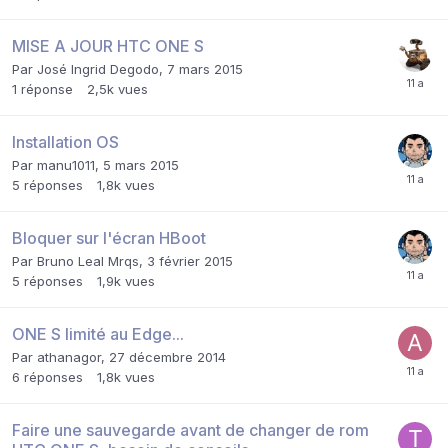
MISE A JOUR HTC ONE S
Par
José Ingrid Degodo
,
7 mars 2015
1
réponse
2,5k
vues
Installation OS
Par
manu1011
,
5 mars 2015
5
réponses
1,8k
vues
Bloquer sur l'écran HBoot
Par
Bruno Leal Mrqs
,
3 février 2015
5
réponses
1,9k
vues
ONE S limité au Edge...
Par
athanagor
,
27 décembre 2014
6
réponses
1,8k
vues
Faire une sauvegarde avant de changer de rom