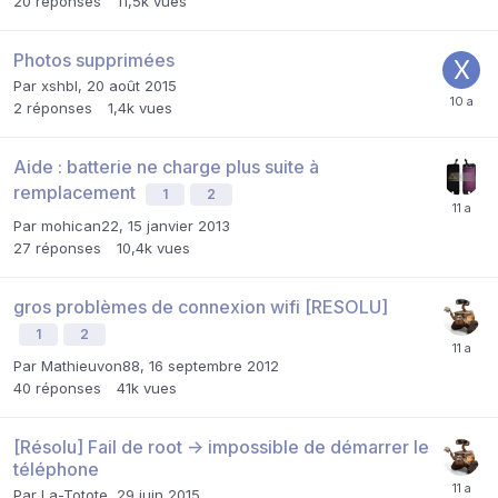
20
réponses
11,5k
vues
Photos supprimées
Par
xshbl
,
20 août 2015
2
réponses
1,4k
vues
Aide : batterie ne charge plus suite à
remplacement
1
2
Par
mohican22
,
15 janvier 2013
27
réponses
10,4k
vues
gros problèmes de connexion wifi [RESOLU]
1
2
Par
Mathieuvon88
,
16 septembre 2012
40
réponses
41k
vues
[Résolu] Fail de root -> impossible de démarrer le
téléphone
Par
La-Totote
,
29 juin 2015