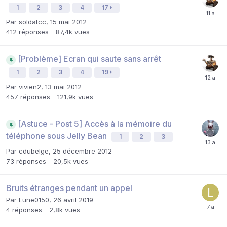
1
2
3
4
17
Par
soldatcc
,
15 mai 2012
412
réponses
87,4k
vues
[Problème] Ecran qui saute sans arrêt
1
2
3
4
19
Par
vivien2
,
13 mai 2012
457
réponses
121,9k
vues
[Astuce - Post 5] Accès à la mémoire du
téléphone sous Jelly Bean
1
2
3
Par
cdubelge
,
25 décembre 2012
73
réponses
20,5k
vues
Bruits étranges pendant un appel
Par
Lune0150
,
26 avril 2019
4
réponses
2,8k
vues