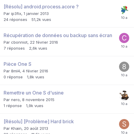
[Résolu] android.process.acore ?
Par
ip3fix
,
1 janvier 2013
24
réponses
51,2k
vues
Récupération de données ou backup sans écran
Par
cbonniot
,
22 février 2016
7
réponses
2,6k
vues
Pièce One S
Par
8ml4
,
4 février 2016
0
réponse
1,8k
vues
Remettre un One S d'usine
Par
nero
,
8 novembre 2015
1
réponse
1,9k
vues
[Résolu] [Problème] Hard brick
Par
Khain
,
20 août 2013