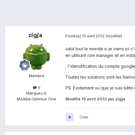
zigja
Posté(e)
15 avril 2012
(modifié)
salut tout le monde si je viens ic
en utilisant rom manager et en inst
, l'idendification du compte google
Membre
Toutes les solutions sont les bien
9
PS: Évidement vu que je suis bête e
Marque:
LG
Modifié
15 avril 2012
par zigja
Modèle:
Optimus One
Citer