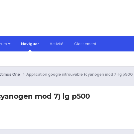
orum
Naviguer
Activité
Classement
ptimus One
Application google introuvable (cyanogen mod 7) lg p500
(cyanogen mod 7) lg p500