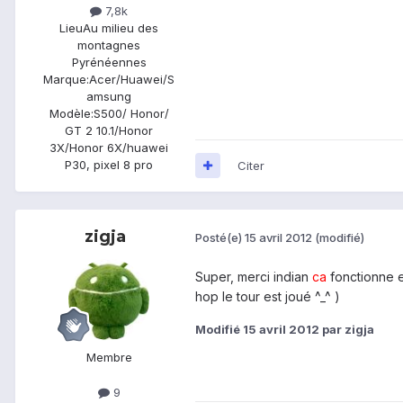
7,8k
Lieu
Au milieu des
montagnes
Pyrénéennes
Marque:
Acer/Huawei/S
amsung
Modèle:
S500/ Honor/
GT 2 10.1/Honor
3X/Honor 6X/huawei
P30, pixel 8 pro
Citer
zigja
Posté(e)
15 avril 2012
(modifié)
Super, merci indian
ca
fonctionne en
hop le tour est joué ^_^ )
Modifié
15 avril 2012
par zigja
Membre
9