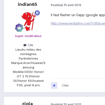
indian65
Posté(e)
15 avril 2012
Il faut flasher un Gapp (google app
http://www.mediafire.com/?c95ii
Super modérateur
7,8k
Lieu
Au milieu des
montagnes
Pyrénéennes
Marque:
Acer/Huawei/S
amsung
Modèle:
S500/ Honor/
GT 2 10.1/Honor
3X/Honor 6X/huawei
P30, pixel 8 pro
Citer
zigja
Posté(e)
15 avril 2012