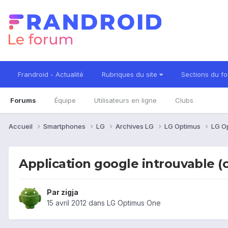
Frandroid - Actualité
Rubriques du site
Sections du f
Forums
Équipe
Utilisateurs en ligne
Clubs
Accueil
Smartphones
LG
Archives LG
LG Optimus
LG O
Application google introuvable 
Par
zigja
15 avril 2012
dans
LG Optimus One