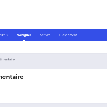
orum
Naviguer
Activité
Classement
stimentaire
imentaire