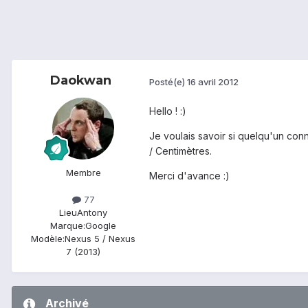
Daokwan
Posté(e)
16 avril 2012
Hello ! :)
Je voulais savoir si quelqu'un con
/ Centimètres.
Membre
Merci d'avance :)
77
Lieu
Antony
Marque:
Google
Modèle:
Nexus 5 / Nexus
7 (2013)
Archivé