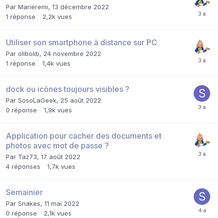
Par
Marieremi
,
13 décembre 2022
1
réponse
2,2k
vues
Utiliser son smartphone à distance sur PC
Par
olibolib
,
24 novembre 2022
1
réponse
1,4k
vues
dock ou icônes toujours visibles ?
Par
SosoLaGeek
,
25 août 2022
0
réponse
1,9k
vues
Application pour cacher des documents et
photos avec mot de passe ?
Par
Taz73
,
17 août 2022
4
réponses
1,7k
vues
Semainier
Par
Snakes
,
11 mai 2022
0
réponse
2,1k
vues