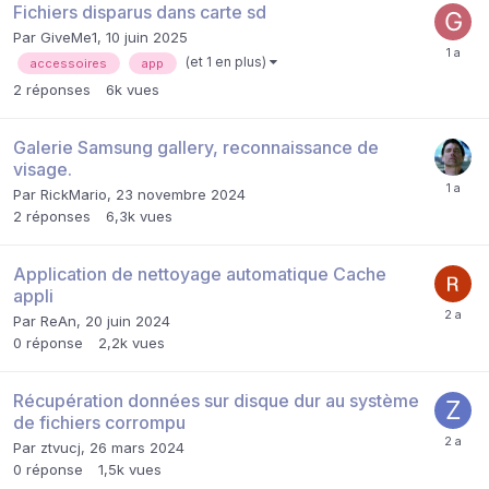
Fichiers disparus dans carte sd
Par
GiveMe1
,
10 juin 2025
(et 1 en plus)
accessoires
app
2
réponses
6k
vues
Galerie Samsung gallery, reconnaissance de
visage.
Par
RickMario
,
23 novembre 2024
2
réponses
6,3k
vues
Application de nettoyage automatique Cache
appli
Par
ReAn
,
20 juin 2024
0
réponse
2,2k
vues
Récupération données sur disque dur au système
de fichiers corrompu
Par
ztvucj
,
26 mars 2024
0
réponse
1,5k
vues