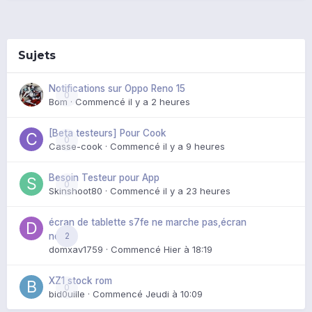
Sujets
Notifications sur Oppo Reno 15
0
Bom
· Commencé
il y a 2 heures
[Beta testeurs] Pour Cook
0
Casse-cook
· Commencé
il y a 9 heures
Besoin Testeur pour App
0
Skinshoot80
· Commencé
il y a 23 heures
écran de tablette s7fe ne marche pas,écran
2
noir
domxav1759
· Commencé
Hier à 18:19
XZ1 stock rom
0
bid0uille
· Commencé
Jeudi à 10:09