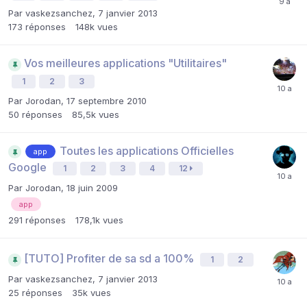
Par
vaskezsanchez
,
7 janvier 2013
173
réponses
148k
vues
Vos meilleures applications "Utilitaires"
1
2
3
Par
Jorodan
,
17 septembre 2010
50
réponses
85,5k
vues
Toutes les applications Officielles
app
Google
1
2
3
4
12
Par
Jorodan
,
18 juin 2009
app
291
réponses
178,1k
vues
[TUTO] Profiter de sa sd a 100%
1
2
Par
vaskezsanchez
,
7 janvier 2013
25
réponses
35k
vues