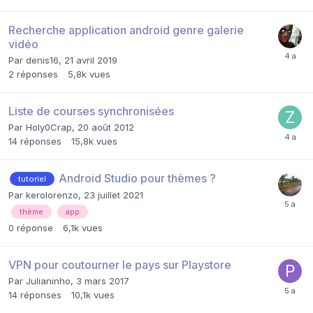
Recherche application android genre galerie
vidéo
Par
denis16
,
21 avril 2019
2
réponses
5,8k
vues
Liste de courses synchronisées
Par
Holy0Crap
,
20 août 2012
14
réponses
15,8k
vues
Android Studio pour thèmes ?
tutoriel
Par
kerolorenzo
,
23 juillet 2021
thème
app
0
réponse
6,1k
vues
VPN pour coutourner le pays sur Playstore
Par
Julianinho
,
3 mars 2017
14
réponses
10,1k
vues