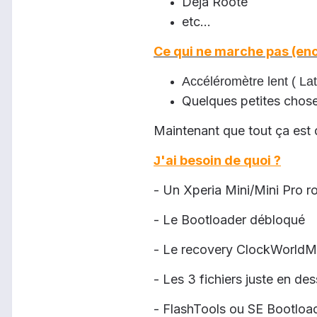
Déjà Rooté
etc...
Ce qui ne marche pas (enco
Accéléromètre lent ( Lat
Quelques petites chos
Maintenant que tout ça est d
'ai besoin de quoi ?
J
- Un Xperia Mini/Mini Pro r
- Le Bootloader débloqué
- Le recovery ClockWorldMo
- Les 3 fichiers juste en de
- FlashTools ou SE Bootloade