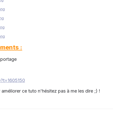
png
png
png
png
ements :
 portage
hp?t=1605150
améliorer ce tuto n'hésitez pas à me les dire ;) !