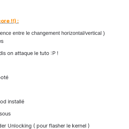
re !!) :
ence entre le changement horizontal/vertical )
es
is on attaque le tuto :P !
ooté
d installé
ssous
r Unlocking ( pour flasher le kernel )