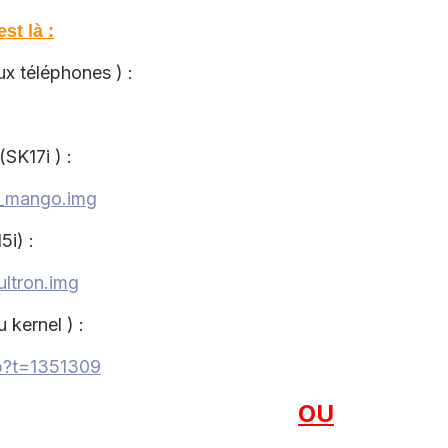
st là :
 téléphones ) :
(SK17i ) :
rt_mango.img
5i) :
ultron.img
 kernel ) :
hp?t=1351309
OU