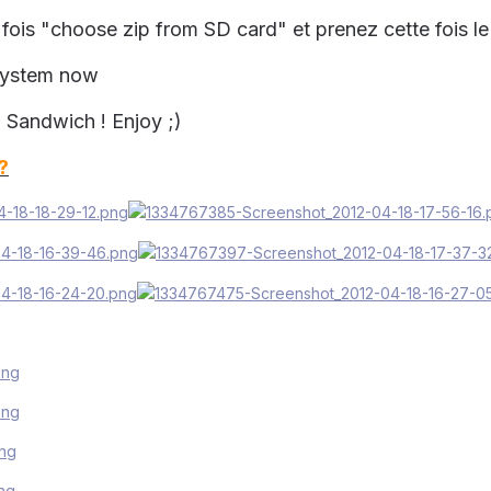
ois "choose zip from SD card" et prenez cette fois le fi
 system now
 Sandwich ! Enjoy ;)
?
png
png
png
png