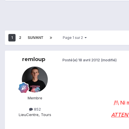
1
2
SUIVANT
Page 1 sur 2
remloup
Posté(e)
18 avril 2012
(modifié)
Membre
/!\ Ni
852
ATTEN
Lieu
Centre, Tours