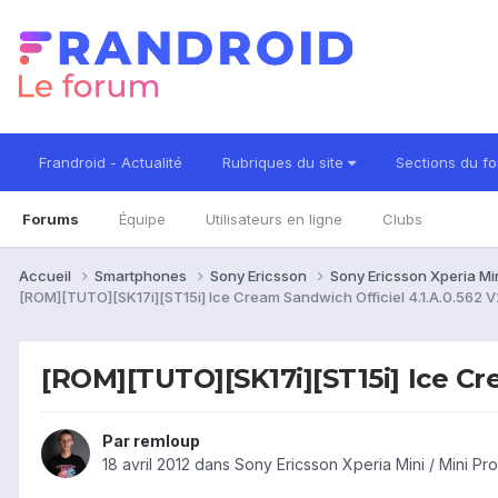
Frandroid - Actualité
Rubriques du site
Sections du f
Forums
Équipe
Utilisateurs en ligne
Clubs
Accueil
Smartphones
Sony Ericsson
Sony Ericsson Xperia Min
[ROM][TUTO][SK17i][ST15i] Ice Cream Sandwich Officiel 4.1.A.0.562 V
[ROM][TUTO][SK17i][ST15i] Ice Cr
Par
remloup
18 avril 2012
dans
Sony Ericsson Xperia Mini / Mini Pro