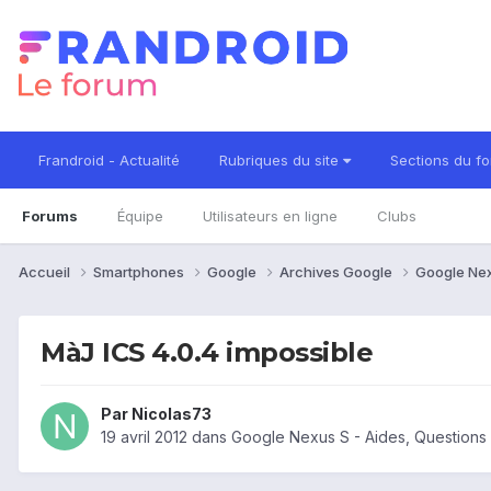
Frandroid - Actualité
Rubriques du site
Sections du f
Forums
Équipe
Utilisateurs en ligne
Clubs
Accueil
Smartphones
Google
Archives Google
Google Ne
MàJ ICS 4.0.4 impossible
Par
Nicolas73
19 avril 2012
dans
Google Nexus S - Aides, Question