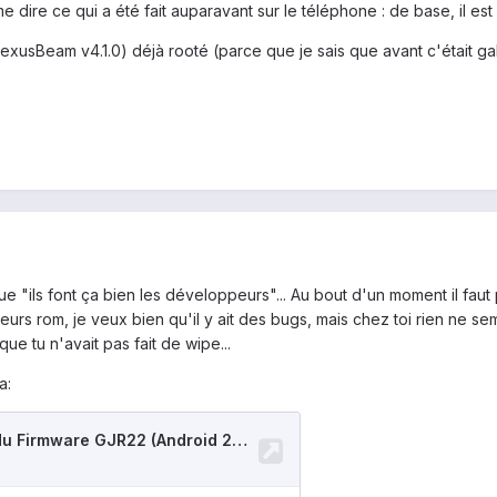
e dire ce qui a été fait auparavant sur le téléphone : de base, il e
exusBeam v4.1.0) déjà rooté (parce que je sais que avant c'était galè
ue "ils font ça bien les développeurs"... Au bout d'un moment il fau
eurs rom, je veux bien qu'il y ait des bugs, mais chez toi rien ne se
ue tu n'avait pas fait de wipe...
a: