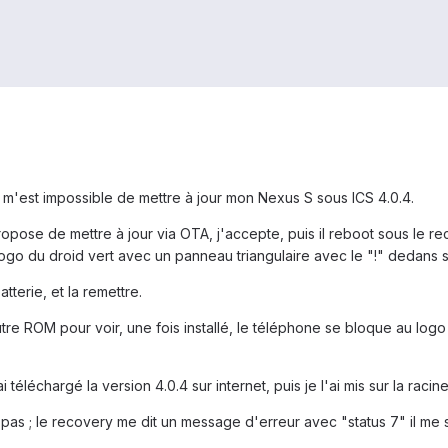
il m'est impossible de mettre à jour mon Nexus S sous ICS 4.0.4.
opose de mettre à jour via OTA, j'accepte, puis il reboot sous le r
o du droid vert avec un panneau triangulaire avec le "!" dedans s'
tterie, et la remettre.
utre ROM pour voir, une fois installé, le téléphone se bloque au log
ai téléchargé la version 4.0.4 sur internet, puis je l'ai mis sur la 
as ; le recovery me dit un message d'erreur avec "status 7" il me 