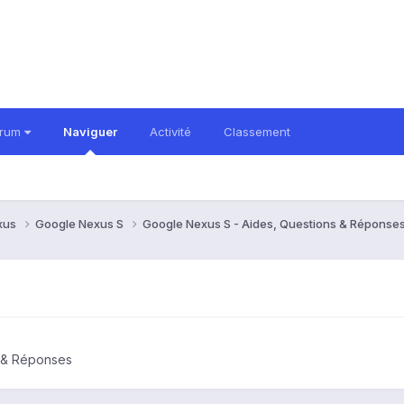
orum
Naviguer
Activité
Classement
xus
Google Nexus S
Google Nexus S - Aides, Questions & Réponse
s & Réponses