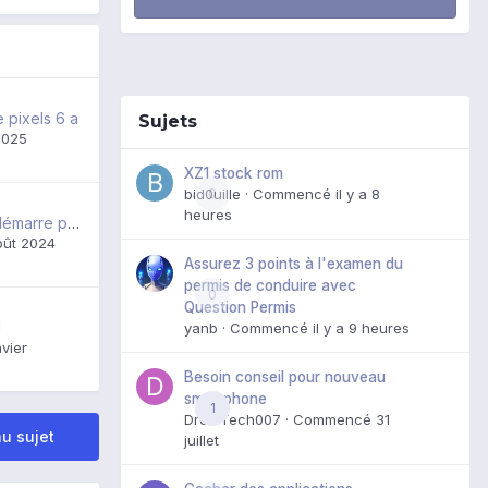
 pixels 6 a
Sujets
2025
XZ1 stock rom
bid0uille
0
· Commencé
il y a 8
heures
Android auto ne démarre pas depuis maj
oût 2024
Assurez 3 points à l'examen du
permis de conduire avec
0
Question Permis
l
yanb
· Commencé
il y a 9 heures
nvier
Besoin conseil pour nouveau
smartphone
1
DroidTech007
· Commencé
31
u sujet
juillet