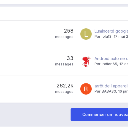
258
Luminosité google
Par
lola13
,
17 mai 
messages
33
Par
indian65
,
12 a
messages
282,2k
arrêt de l apparei
Par
BABA83
,
16 ja
messages
Commencer un nouvea