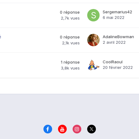
Sergemarius42
0
réponse
6 mai 2022
2,7k
vues
é
AdalineBowman
0
réponse
2 avril 2022
2,1k
vues
CoolRaoul
1
réponse
20 février 2022
3,8k
vues