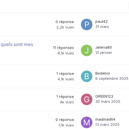
paul42
0
réponse
31 mars
2,2k
vues
 quels sont mes
Jelena80
11
réponses
31 janvier
8,1k
vues
Bedeboi
1
réponse
6 septembre 2025
4,1k
vues
GREEN123
1
réponse
30 mars 2025
4k
vues
madmad64
0
réponse
13 mars 2025
1,1k
vues