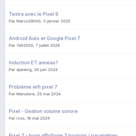
Textra avec le Pixel 9
Par
Marco28000
,
3 janvier 2025
Android Auto et Google Pixel 7
Par
Yeti2000
,
7 juillet 2024
Induction ET anneau?
Par
djankirg
,
29 juin 2024
Problème wifi pixel 7
Par
Manutere
,
25 mai 2024
Pixel - Gestion volume sonore
Par
rcss
,
16 mai 2024
Pixel 7 - bugs affichage 3 boutons / paramètres