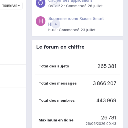
Cacher des applications
0
OsTal52
· Commencé
26 juillet
TRIER PAR
Supprimer icone Xiaomi Smart
4
Hub
huik
· Commencé
23 juillet
Le forum en chiffre
265 381
Total des sujets
3 866 207
Total des messages
443 969
Total des membres
26 781
Maximum en ligne
26/06/2026 00:43