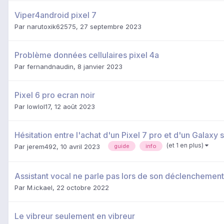
Viper4android pixel 7
Par
narutoxik62575
,
27 septembre 2023
Problème données cellulaires pixel 4a
Par
fernandnaudin
,
8 janvier 2023
Pixel 6 pro ecran noir
Par
lowlol17
,
12 août 2023
Hésitation entre l'achat d'un Pixel 7 pro et d'un Galaxy 
(et 1 en plus)
Par
jerem492
,
10 avril 2023
guide
info
Assistant vocal ne parle pas lors de son déclenchement
Par
M.ickael
,
22 octobre 2022
Le vibreur seulement en vibreur