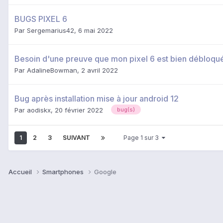
BUGS PIXEL 6
Par
Sergemarius42
,
6 mai 2022
Besoin d'une preuve que mon pixel 6 est bien débloqu
Par
AdalineBowman
,
2 avril 2022
Bug après installation mise à jour android 12
Par
aodiskx
,
20 février 2022
bug(s)
1
2
3
SUIVANT
Page 1 sur 3
Accueil
Smartphones
Google