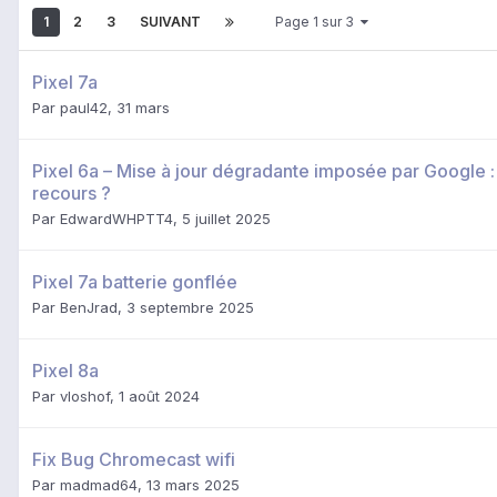
1
2
3
SUIVANT
Page 1 sur 3
Pixel 7a
Par
paul42
,
31 mars
Pixel 6a – Mise à jour dégradante imposée par Google :
recours ?
Par
EdwardWHPTT4
,
5 juillet 2025
Pixel 7a batterie gonflée
Par
BenJrad
,
3 septembre 2025
Pixel 8a
Par
vloshof
,
1 août 2024
Fix Bug Chromecast wifi
Par
madmad64
,
13 mars 2025