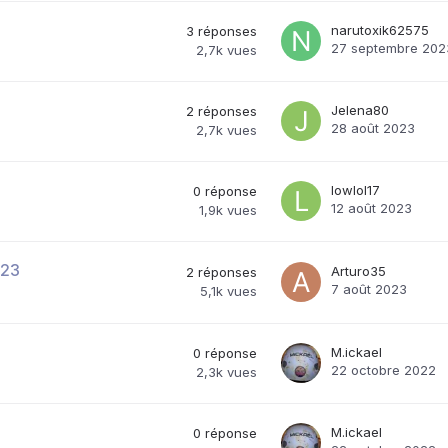
narutoxik62575
3
réponses
27 septembre 202
2,7k
vues
Jelena80
2
réponses
28 août 2023
2,7k
vues
lowlol17
0
réponse
12 août 2023
1,9k
vues
s23
Arturo35
2
réponses
7 août 2023
5,1k
vues
M.ickael
0
réponse
22 octobre 2022
2,3k
vues
M.ickael
0
réponse